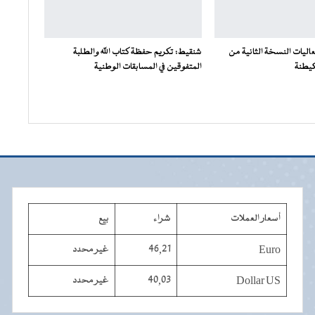
اليات النسخة الثانية من
شنقيط: تكريم حفظة كتاب الله والطلبة
كيطنة
المتفوقين في المسابقات الوطنية
أسعار العملات
شراء
بيع
Euro
46,21
غير محدد
Dollar US
40,03
غير محدد