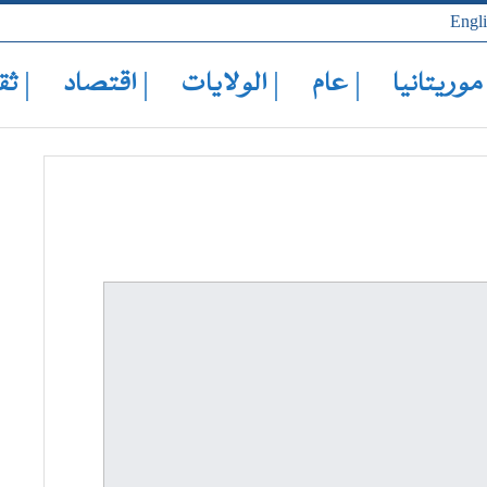
Engl
 موريتانيا
| عام
| الولايات
| اقتصاد
| ثق