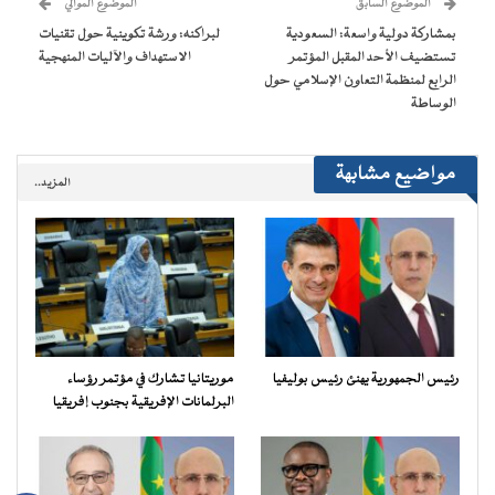
الموضوع السابق
الموضوع الموالي
في
نافذة
بمشاركة دولية واسعة: السعودية
لبراكنه: ورشة تكوينية حول تقنيات
جديدة)
تستضيف الأحد المقبل المؤتمر
الاستهداف والآليات المنهجية
الرابع لمنظمة التعاون الإسلامي حول
الوساطة
مواضيع مشابهة
المزيد..
رئيس الجمهورية يهنئ رئيس بوليفيا
موريتانيا تشارك في مؤتمر رؤساء
البرلمانات الإفريقية بجنوب إفريقيا