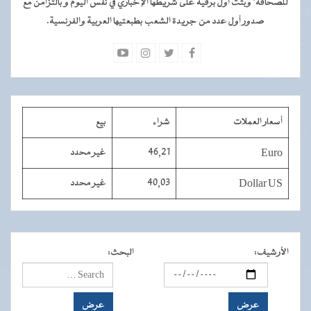
للصحافة" وبثت أول برقية على شريطها الإخباري في نفس اليوم و بالتزامن مع
صدور أول عدد من جريدة الشعب بطبعتيها العربية والفرنسية.
أسعار العملات
شراء
بيع
Euro
46,21
غير محدد
Dollar US
40,03
غير محدد
الأرشيف
:
البحث
: