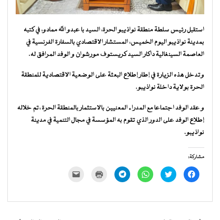
استقبل رئيس سلطة منطقة نواذيبو الحرة، السيد با عبدو الله ممادو، في كتبه
بمدينة نواذيبو اليوم الخميس، المستشار الاقتصادي بالسفارة الفرنسية في
العاصمة السينغالية داكار السيد كريستوف مورشوان و الوفد المرافق له.
وتدخل هذه الزيارة في إطار إطلاع البعثة على الوضعية الاقتصادية للمنطقة
الحرة بولاية داخلة نواذيبو.
و عقد الوفد اجتماعا مع المدراء المعنيين بالاستثمار بالمنطقة الحرة ،تم خلاله
إطلاع الوفد على الدور الذي تقوم به المؤسسة في مجال التنمية في مدينة
نواذيبو.
مشاركة:
انقر
اضغط
انقر
انقر
اضغط
النقر
للمشاركة
للمشاركة
للمشاركة
للمشاركة
للطباعة
لإرسال
على
على
على
على
(فتح
رابط
فيسبوك
تويتر
WhatsApp
Telegram
في
عبر
(فتح
(فتح
(فتح
(فتح
نافذة
البريد
في
في
في
في
جديدة)
الإلكتروني
نافذة
نافذة
نافذة
نافذة
إلى
جديدة)
جديدة)
جديدة)
جديدة)
صديق
(فتح