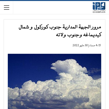
مرور الجبهة المدارية جنوب كوركول و شمال
كيديماغه وجنوب ولاته
4:15 مساءً | 30 مايو 2022