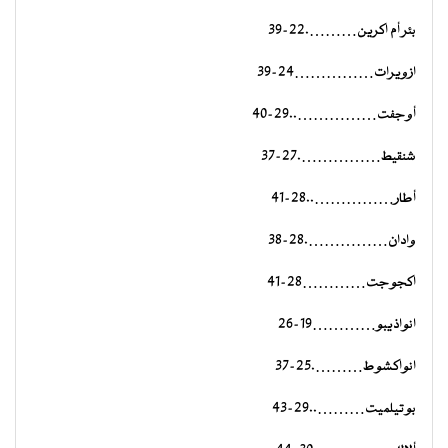
بئر أم اكرين……….22-39
ازويرات……………24-39
أوجفت……………..29-40
شنقيط…………….27-37
أطار……………..28-41
وادان…………….28-38
اكجوجت…………28-41
انواذيبو…………19-26
انواكشوط……….25-37
بوتيلميت………..29-43