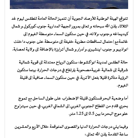
تتوقع الهيئة الوطنية للأرصاد الجوية أن تتميز الحالة العامة للطقس ليوم غد
الثلاثاء بإذن الله سبحانه و تعالى بمرور الجبهة المدارية جنوب كوركول و شمال
كيديماغه وجنوب ولاته، في حين ستكون السماء متوسطة الغيوم إلى
غائمةمع إحتمال تساقطات مطرية خفيفة إلى متوسطة على جنوب داخلت
انواذيبو و جنوب اينشيرى و آدرار و شمال أترارزة بالإضافة إلى ولاية لعصابة.
حالة الطقس لمدينة انواكشوط: ستكون الرياح معتدلة إلى قوية شمالية
شرقية إلى شمالية غربيةمصحوبة بإرتفاع في درجات الحرارة، بينما ستكون
الرؤية متأثرة قليلا بفعل الأتربة، في حين ستكون السماء صافية إلى قليلة
الغيوم.
أما وضعية البحر فستكون قليلة الإضطراب على طول الساحل مع تموج
بحري قادم من القطاع الجنوبي الغربي إلى الشمالي الغربي، في حين سيتراوح
علو موج البحر ما بين 0.5 إلى 1.25 متر.
وفيما يلي درجات الحرارة الدنيا والقصوى المتوقعة خلال الأربع والعشرين
ساعة القادمة بإذن الله تعالى :