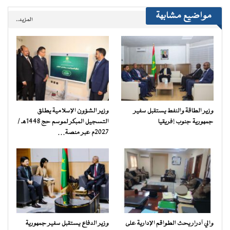
مواضيع مشابهة
المزيد..
وزير الطاقة والنفط يستقبل سفير
وزير الشؤون الإسلامية يطلق
جمهورية جنوب إفريقيا
التسجيل المبكر لموسم حج 1448هـ /
2027م عبر منصة…
والي آدرار يحث الطواقم الإدارية على
وزير الدفاع يستقبل سفير جمهورية