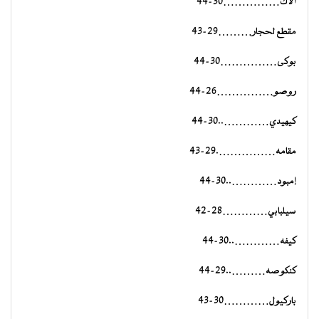
ألاك……………30-44
مقطع لحجار………29-43
بوكى……………30-44
روصو……………26-44
كيهيدي…………..30-44
مقامه…………….29-43
إمبود…………..30-44
سيلبابي…………28-42
كيفه…………..30-44
كنكوصه………..29-44
باركيول…………30-43