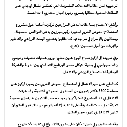
ترحيبية ثمن خلالها التدخلات الملموسة التي تنعكس بشكل إيجابي على
الساكنة المحلية، مطالبا بتسريع وتيرة إنجاز المشاريع ذات الصلة.
وأشفع الاجتماع بمداخلات لبعض المزارعين تركزت أساسا حول مشروع
استصلاح الحوض الغربي لبحيرة اركيز، مبرزين بعض النواقص المسجلة،
ومطالبين بالإسراع في مراجعتها. كما طالبوا بتشجيع البحث الزراعي والتأطير
والإرشاد من أجل تحسين الإنتاج.
وفي طريقه إلى اركيز صباح اليوم عاين معالي الوزير عمليات تنظيف وتوسيع
رافد امبرواجي في بلدية انتيكان ضمن البرنامج التعاقدي بين الدولة والشركة
الوطنية للاستصلاح الزراعي والأشغال.
كما اطلع على سير الأعمال في استصلاح الحوض الغربي من بحيرة اركيز على
مساحة 3500 هكتار بتمويل من الصندوق السعودي للتنمية، وقد عرفت
الأشغال في هذا المشروع تأخرا كبيرا يعود- حسب القائمين عليه- إلى صعوبة
تعبئة المؤسسات المشرفة على التنفيذ، إلا أنه بالرغم من ذلك فمن المقرر أن
تنتهي الأشغال في شهر دجمبر المقبل.
وقد شدد الوزير في عين المكان على ضرورة الإسراع في تنفيذ الأشغال مع