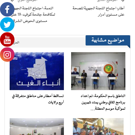
الموضوع السابق
الموضوع الموالي
في
نافذة
أطار: اجتماع اللجنة الجهوية للصحة
النعمة: اجتماع اللجنة الجهوية
جديدة)
على مستوى آدرار
لمكافحة جائحة كوفيد-19 على
مستوى الحوض الشرقي
مواضيع مشابهة
المزيد..
الناطق باسم الحكومة: تم إعداد
تساقط أمطار على مناطق متفرقة في
برنامج ثقافي وطني يمتد شهرين
أربع ولايات
لمواكبة موسم العطلة…