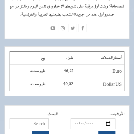
للصحافة" وبثت أول برقية على شريطها الإخباري في نفس اليوم و بالتزامن مع
صدور أول عدد من جريدة الشعب بطبعتيها العربية والفرنسية.
أسعار العملات
شراء
بيع
Euro
46,21
غير محدد
Dollar US
40,02
غير محدد
الأرشيف
:
البحث
: