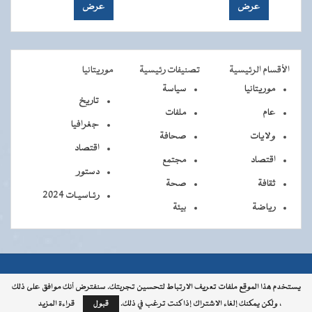
الأقسام الرئيسية
تصنيفات رئيسية
موريتانيا
موريتانيا
سياسة
تاريخ
عام
ملفات
جغرافيا
ولايات
صحافة
اقتصاد
اقتصاد
مجتمع
دستور
ثقافة
صحة
رئـاسيـات 2024
رياضة
بيئة
جميــــع
جميع الحقوق محفوظة © 2026 - الوكالة الموريتانية للأنباء
يستخدم هذا الموقع ملفات تعريف الارتباط لتحسين تجربتك. سنفترض أنك موافق على ذلك
، ولكن يمكنك إلغاء الاشتراك إذا كنت ترغب في ذلك.
قبول
قراءة المزيد