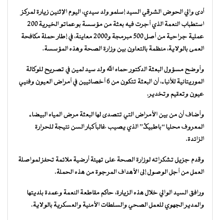
أدى والي الحوض الشرقي السيد إسلمو ولد سيدي، اليوم الإثنين زيارة لمركز
استطباب النعمة الذي أجرت فيه بعثة من مؤسسة بوعماتو الخيرية 200
عملية جراحية من أصل 500 مبرمجة و2000 معاينة، في إطار حملة مكافحة
العمى بالولاية، منظمة بالتعاون بين وزارة الصحة وهذه المؤسسة.
وأوضح مسؤول البعثة الدكتور حماه الله ولد سيد لمين في تصريح للوكالة
الموريتانية للأنباء، أن البعثة تتكون من 6 أخصائيين في أمراض العيون وفنيي
عيون وتعقيم وتخدير.
وأضاف أن من بين الأمراض التي تتصدى لها البعثة مرض المياه البيضاء
المعروف محليا “باطبيگ” الذي يصيب غالباً كبار السن نتيجة للحرارة
الزائدة.
وقدم جزيل تشكراته لوزارة الصحة على تهيئة أرضية ملائمة تحفز لمواصلة
العمل من أجل الوصول إلى الأهداف المرجوة من هذه الحملة.
ورافق السيد الوالي خلال هذه الزيارة، حاكم مقاطعة النعمة وعمدة بلديتها
والمدير الجهوي للعمل الصحي والسلطات الأمنية والعسكرية بالولاية.