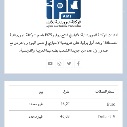
أنشئت الوكالة الموريتانية للأنباء في فاتح يوليو 1975 باسم "الوكالة الموريتانية
للصحافة" وبثت أول برقية على شريطها الإخباري في نفس اليوم و بالتزامن مع
صدور أول عدد من جريدة الشعب بطبعتيها العربية والفرنسية.
أسعار العملات
شراء
بيع
Euro
46,21
غير محدد
Dollar US
40,03
غير محدد