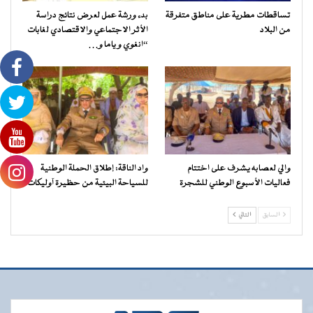
تساقطات مطرية على مناطق متفرقة
بدء ورشة عمل لعرض نتائج دراسة
من البلاد
الأثر الاجتماعي والاقتصادي لغابات
“انغوي و ياما و…
والي لعصابه يشرف على اختتام
واد الناقة: إطلاق الحملة الوطنية
فعاليات الأسبوع الوطني للشجرة
للسياحة البيئية من حظيرة آوليكات
السابق
التالي