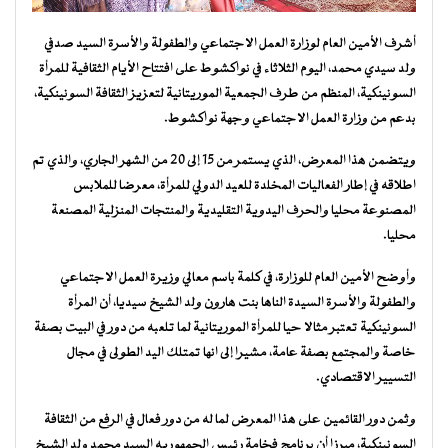
أشرف الأمين العام لوزارة العمل الاجتماعي والطفولة والأسرة السيد صدفي
ولد سيدي محمد، اليوم الثلاثاء في نواكشوط على افتتاح الأيام الثقافية للمرأة
السونينكية، المنظم من طرف الجمعية الموريتانية لتعزيز الثقافة السونينكية،
بدعم من وزارة العمل الاجتماعي وجهة نواكشوط.
ويتضمن هذا المعرض، الذي يستمر من 15 إلى 20 من الشهر الجاري، والذي تم
اطلاقه في إطار الفعاليات المخلدة للعيد الدولي للمرأة، معرضا للملابس
المصنوعة محليا والحرف اليدوية التقليدية والمنتجات المنزلية المصنعة
محليا.
وأوضح الأمين العام للوزارة، في كلمة باسم معالي وزيرة العمل الاجتماعي
والطفولة والأسرة السيدة الناها بنت هارون ولد الشيخ سيديا، أن المرأة
السونينكية تعتبر مثالا حيا للمرأة الموريتانية لما تلعبه من دور في البيت بصفة
خاصة والمجتمع بصفة عامة، مشيرا إلى انها تمتلك اليد الطولى في مجال
التسيير الاقتصادي.
وثمن دور القائمين على هذا المعرض لما له من دور فعال في الرفع من الثقافة
السونينكية، مبرزا أن برنامج فخامة رئيس الجمهوريه السيد محمد ولد الشيخ