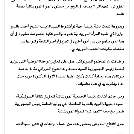
الغزواني “تعهداتي ” يهدف إلى الرفع من مستوى المرأة الموريتانية بصفة
عامه.
وبدورها أشادت نائبة رئيسة جهة نواكشوط السيدة زينب الشيخ أحمد، بالدور
البارز الذي تلعبه المرأة الموريتانية عموما والسوننكية خصوصا، مشيرة إلى أن
هذا الدور ساهم من بين أمور أخرى في تعزيز أواصر الثقافة وتنوعها بين
مختلف مكونات الشعب الموريتاني.
وأضافت أن المجتمع السونونكي عمل على تعزيز الوحدة الوطنية التي يوليها
فخامة رئيس الجمهورية السيد محمد ولد الشيخ الغزواني مكانة خاصة،
مبرزة أن هذه العناية كذلك ركزت عليها السيدة الأولى الدكتورة مريم منت
الداه وذكرت بها في عدة مناسبات.
ومن جانبها أشادت رئيسة الجمعية الموريتانية لتعزيز الثقافة السونينكية،
السيدة حبيباتا كويتا بالعناية الخاصة التي يوليها فخامة رئيس الجمهورية
ضمن برنامجه “تعهداتي” للمرأة الموريتانية.
جرى افتتاح المعرض بحضور عدد من النساء الرائدات في شتى المجالات.