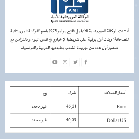
أنشئت الوكالة الموريتانية للأنباء في فاتح يوليو 1975 باسم "الوكالة الموريتانية
للصحافة" وبثت أول برقية على شريطها الإخباري في نفس اليوم و بالتزامن مع
صدور أول عدد من جريدة الشعب بطبعتيها العربية والفرنسية.
أسعار العملات
شراء
بيع
Euro
46,21
غير محدد
Dollar US
40,03
غير محدد