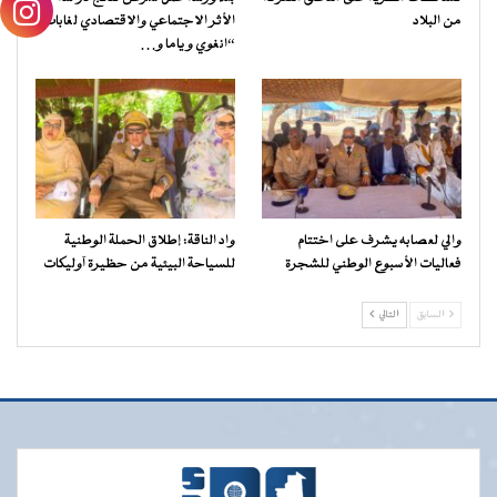
من البلاد
الأثر الاجتماعي والاقتصادي لغابات
“انغوي و ياما و…
والي لعصابه يشرف على اختتام
واد الناقة: إطلاق الحملة الوطنية
فعاليات الأسبوع الوطني للشجرة
للسياحة البيئية من حظيرة آوليكات
السابق
التالي