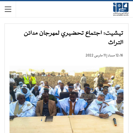
تيشيت: اجتماع تحضيري لمهرجان مدائن
التراث
12:16 مساءً | 11 مارس 2022