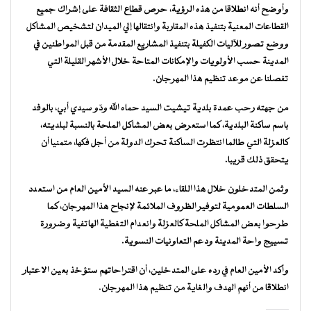
وأوضح أنه انطلاقا من هذه الرؤية، حرص قطاع الثقافة على إشراك جميع
القطاعات المعنية بتنفيذ هذه المقاربة وانتقالها إلي الميدان لتشخيص المشاكل
ووضع تصور للآليات الكفيلة بتنفيذ المشاريع المقدمة من قبل المواطنين في
المدينة حسب الأولويات والإمكانات المتاحة خلال الأشهر القليلة التي
تفصلنا عن موعد تنظيم هذا المهرجان.
من جهته رحب عمدة بلدية تيشيت السيد حماه الله ودّو سيدي أبي، بالوفد
باسم ساكنة البلدية، كما استعرض بعض المشاكل الملحة بالنسبة لبلديته،
كالعزلة التي طالما انتظرت الساكنة تحرك الدولة من أجل فكها، متمنيا أن
يتحقق ذلك قريبا.
وثمن المتدخلون خلال هذا اللقاء، ما عبر عنه السيد الأمين العام من استعدد
السلطات العمومية لتوفير الظروف الملائمة لإنجاح هذا المهرجان، كما
طرحوا بعض المشاكل الملحة كالعزلة وانعدام التغطية الهاتفية وضرورة
تسييج واحة المدينة ودعم التعاونيات النسوية.
وأكد الأمين العام في رده على المتدخلين، أن اقتراحاتهم ستؤخذ بعين الاعتبار
انطلاقا من أنهم الهدف والغاية من تنظيم هذا المهرجان.