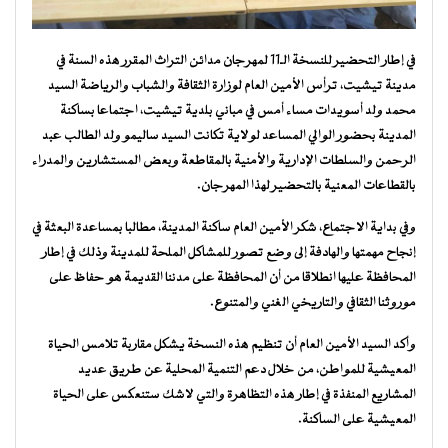
في إطار التحضير للنسخة الـ11 لمهرجان مدائن التراث المقرر هذه السنة في
مدينة تيشيت، ترأس الأمين العام لوزارة الثقافة والشباب والرياضة السيد
محمد ولد أسويدات مساء أمس في مباني بلدية تيشيت، اجتماعا بساكنة
المدينة بحضور الوالي المساعد لولاية تكانت السيد ساليمو ولد الطالب عبد
الرحمن والسلطات الإدارية والأمنية بالمقاطعة وبعض المستشارين والمدراء
بالقطاعات المعنية بالتحضير لهذا المهرجان.
وفي بداية الاجتماع، شكر الأمين العام ساكنة المدينة، مطالبا بمساعدة البعثة في
إنجاح مهمتها والهادفة إلى وضع تصور للمشاكل الملحة للمدينة وذلك في إطار
المحافظة عليها انطلاقا من أن المحافظة على مدننا القديمة هو حفاظ على
موروثنا الثقافي والتاريخي الغني والمتنوع.
وأكد السيد الأمين العام أن تنظيم هذه النسخة يشكل مقاربة تلامس الحياة
المعيشية للمواطن، من خلال دعم التنمية المحلية عن طريق عديد
المشاريع المنفذة في إطار هذه التظاهرة والتي لاشك ستنعكس على الحياة
المعيشية على الساكنة.