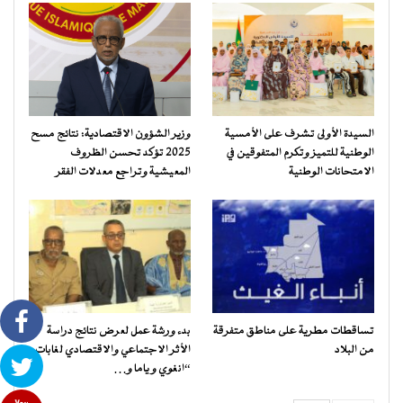
السيدة الأولى تشرف على الأمسية
وزير الشؤون الاقتصادية: نتائج مسح
الوطنية للتميز وتكرم المتفوقين في
2025 تؤكد تحسن الظروف
الامتحانات الوطنية
المعيشية وتراجع معدلات الفقر
تساقطات مطرية على مناطق متفرقة
بدء ورشة عمل لعرض نتائج دراسة
من البلاد
الأثر الاجتماعي والاقتصادي لغابات
“انغوي و ياما و…