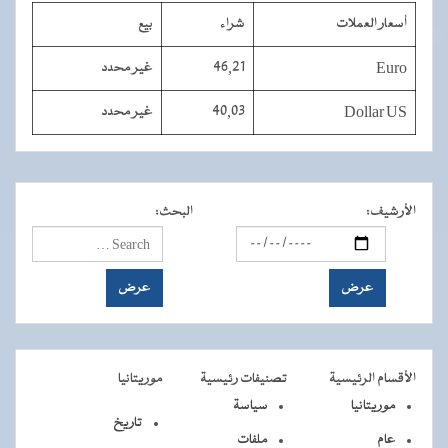
أسعار العملات
شراء
بيع
Euro
46,21
غير محدد
Dollar US
40,03
غير محدد
الأرشيف
:
البحث
:
الأقسام الرئيسية
تصنيفات رئيسية
موريتانيا
موريتانيا
سياسة
تاريخ
عام
ملفات