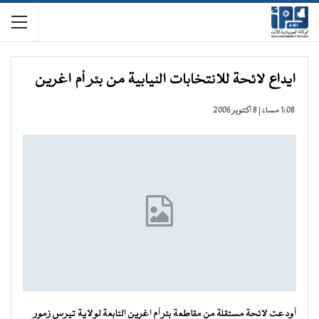
ايداع لائحة للانتخابات النيابية من بئر أم اغرين
1:08 مساءً | 8 أكتوبر 2006
أودعت لائحة مستقلة من مقاطعة بئر أم اغرين التابعة لولاية تيرس زمور