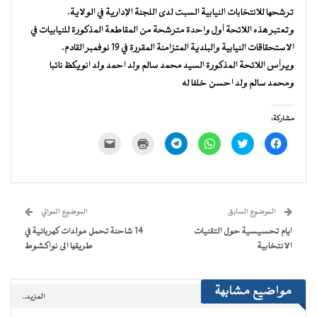
ترشحها للانتخابات النيابية السبت لدى اللجنة الإدارية في الولاية.
وتعتبر هذه اللائحة أول واحدة مترشحة من المقاطعة المذكورة للنيابيات في
الاستحقاقات النيابية والبلدية المتزامنة المقررة في 19 نوفمبر القادم.
ويرأس اللائحة المذكورة السيد محمد سالم ولد احمد ولد انويكظ نائبا
ومحمد سالم ولد احسن خلفا له
مشاركة:
انقر
اضغط
انقر
انقر
اضغط
النقر
للمشاركة
للمشاركة
للمشاركة
للمشاركة
للطباعة
لإرسال
على
على
على
على
(فتح
رابط
فيسبوك
تويتر
WhatsApp
Telegram
في
عبر
(فتح
(فتح
(فتح
(فتح
نافذة
البريد
في
في
في
في
جديدة)
الإلكتروني
نافذة
نافذة
نافذة
نافذة
إلى
جديدة)
جديدة)
جديدة)
جديدة)
صديق
(فتح
الموضوع السابق
الموضوع الموالي
في
نافذة
ايام تحسيسية حول التقنيات
14 شاحنة تحمل مولدات كهربائية في
جديدة)
الانتخابية
طريقها الى نواكشوط
مواضيع مشابهة
المزيد..