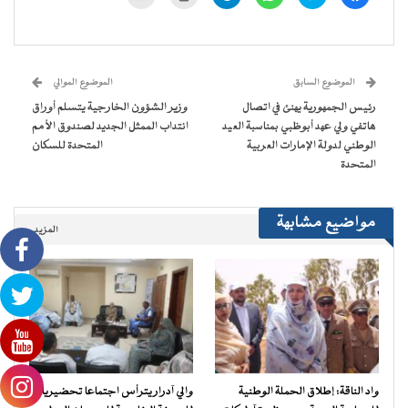
للمشاركة
للمشاركة
للمشاركة
للمشاركة
للطباعة
لإرسال
على
على
على
على
(فتح
رابط
فيسبوك
تويتر
WhatsApp
Telegram
في
عبر
(فتح
(فتح
(فتح
(فتح
نافذة
البريد
في
في
في
في
جديدة)
الإلكتروني
نافذة
نافذة
نافذة
نافذة
إلى
جديدة)
جديدة)
جديدة)
جديدة)
صديق
(فتح
الموضوع السابق
الموضوع الموالي
في
نافذة
رئيس الجمهورية يهنئ في اتصال
وزير الشؤون الخارجية يتسلم أوراق
جديدة)
هاتفي ولي عهد أبوظبي بمناسبة العيد
انتداب الممثل الجديد لصندوق الأمم
الوطني لدولة الإمارات العربية
المتحدة للسكان
المتحدة
مواضيع مشابهة
المزيد..
واد الناقة: إطلاق الحملة الوطنية
والي آدرار يترأس اجتماعا تحضيريا