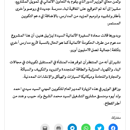
وثمن معالي الوزير الدور الذي يقوم به التعاون الألماني في تمويل المشاريع،
مشيرا إلى أنه تم التوقيع على اتفاقية لبناء مدرسة جديدة في روصو وأخرى
بأطار وتشييد وترميم المزيد من المدارس، بالإضافة إلي دعم التكوين
المستمر.
وبدورها قالت سعادة السفيرة الألمانية السيدة إيزابيل هنين، أن هذا المشروع
مدعوم من طرف الحكومة الألمانية كما هو الحال بالنسبة لأربع مدارس أخري
بتكلفة إجمالية تصل 19مليون أورو.
نشير إلى أنه من المنتظر أن توفر هذه المنشأة في المستقبل تكوينات في مجالات
البناء والكهرباء المنزلية والطاقة المتجددة والتبريد والتكييف والسباكة
والنجارة واللحامة وميكانيكا السيارات والهياكل والإنشاءات المعدنية.
ورافق الوزير في هذه الزيارة المدير العام للتكوين المهني السيد سيدي احمد
ولد أيوه ومنسق مشاريع التشغيل السيد محمد الشيخ ولد حبيب وعدد من
أطر القطاع.
مشاركة:
انقر
اضغط
انقر
انقر
اضغط
النقر