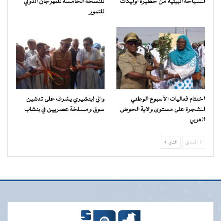
للسياحة البيئية من حظيرة آوليكات
للنسخة الخامسة للمهرجان الدولي
للتمور
اختتام فعاليات الأسبوع الوطني
والي إينشيري يشرف على تدشين
للشجرة على مستوى ولاية الحوض
سوق ومسلخة عصريين في بنشاب
الغربي
السابق
التالي