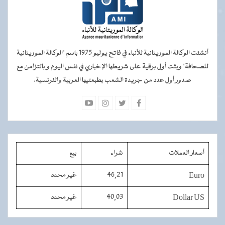
أنشئت الوكالة الموريتانية للأنباء في فاتح يوليو 1975 باسم "الوكالة الموريتانية
للصحافة" وبثت أول برقية على شريطها الإخباري في نفس اليوم و بالتزامن مع
صدور أول عدد من جريدة الشعب بطبعتيها العربية والفرنسية.
أسعار العملات
شراء
بيع
Euro
46,21
غير محدد
Dollar US
40,03
غير محدد