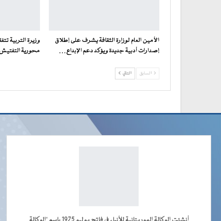
الأمين العام لوزارة الثقافة يشرف على إطلاق
وزيرة التربية تت
إصدارات أدبية جديدة ويؤكد دعم الإبداع…
محورية التفتيش ف
السابق
التالي
أنشئت الوكالة الموريتانية للأنباء في فاتح يوليو 1975 باسم "الوكالة