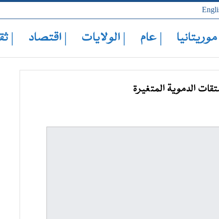
Engli
 موريتانيا
| عام
| الولايات
| اقتصاد
| ثق
قات الدموية المتغيرة