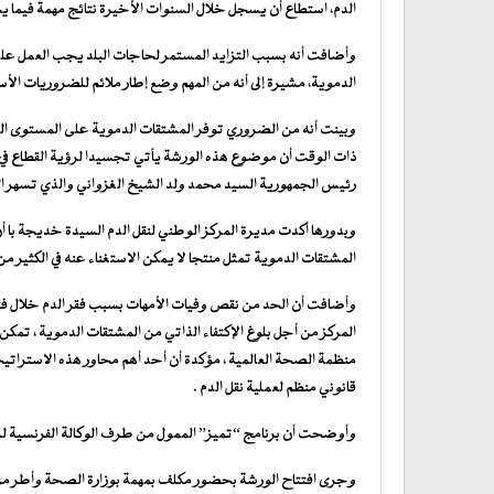
الدم، استطاع أن يسجل خلال السنوات الأخيرة نتائج مهمة فيما 
وأضافت أنه بسبب التزايد المستمر لحاجات البلد يجب العمل على ت
الدموية، مشيرة إلى أنه من المهم وضع إطار ملائم للضروريات الأس
وبينت أنه من الضروري توفر المشتقات الدموية على المستوى الو
ذات الوقت أن موضوع هذه الورشة يأتي تجسيدا لرؤية القطاع في إ
رئيس الجمهورية السيد محمد ولد الشيخ الغزواني والذي تسهر ا
وبدورها أكدت مديرة المركز الوطني لنقل الدم السيدة خديجة با أ
المشتقات الدموية تمثل منتجا لا يمكن الاستغناء عنه في الكثير من
وأضافت أن الحد من نقص وفيات الأمهات بسبب فقر الدم خلال فترة
منظمة الصحة العالمية ، مؤكدة أن أحد أهم محاور هذه الاستراتيجي
قانوني منظم لعملية نقل الدم .
وأوضحت أن برنامج “تميز” الممول من طرف الوكالة الفرنسية لل
وجرى افتتاح الورشة بحضور مكلف بمهمة بوزارة الصحة وأطر من 