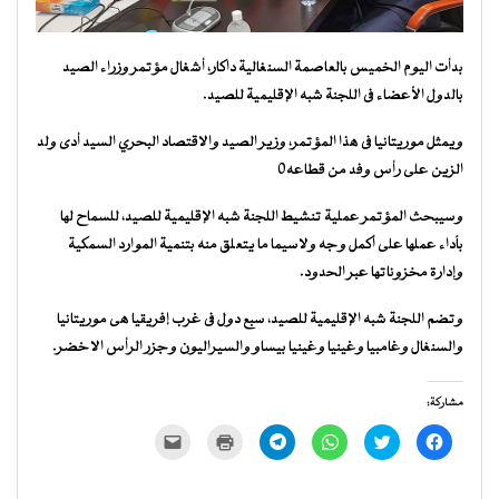
بدأت اليوم الخميس بالعاصمة السنغالية داكار، أشغال مؤتمر وزراء الصيد
بالدول الأعضاء فى اللجنة شبه الإقليمية للصيد.
ويمثل موريتانيا فى هذا المؤتمر، وزير الصيد والاقتصاد البحري السيد أدى ولد
الزين على رأس وفد من قطاعه٠
وسيبحث المؤتمر عملية تنشيط اللجنة شبه الإقليمية للصيد، للسماح لها
بأداء عملها على أكمل وجه ولاسيما ما يتعلق منه بتنمية الموارد السمكية
وإدارة مخزوناتها عبر الحدود.
وتضم اللجنة شبه الإقليمية للصيد، سبع دول فى غرب إفريقيا هى موريتانيا
والسنغال وغامبيا وغينيا وغينيا بيساو والسيراليون وجزر الرأس الاخضر.
مشاركة:
انقر
اضغط
انقر
انقر
اضغط
النقر
للمشاركة
للمشاركة
للمشاركة
للمشاركة
للطباعة
لإرسال
على
على
على
على
(فتح
رابط
فيسبوك
تويتر
WhatsApp
Telegram
في
عبر
(فتح
(فتح
(فتح
(فتح
نافذة
البريد