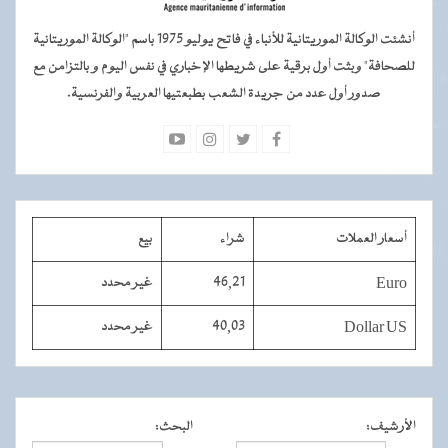
أنشئت الوكالة الموريتانية للأنباء في فاتح يوليو 1975 باسم "الوكالة الموريتانية
للصحافة" وبثت أول برقية على شريطها الإخباري في نفس اليوم و بالتزامن مع
صدور أول عدد من جريدة الشعب بطبعتيها العربية والفرنسية.
أسعار العملات
شراء
بيع
Euro
46,21
غير محدد
Dollar US
40,03
غير محدد
الأرشيف
:
البحث
: