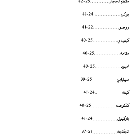
مقطع لحجار…………25-42
بوكى……………..24-41
روصو…………….22-41
كيهيدي……………25-40
مقامه…………….25-40
امبود…………….25-40
سيلبابي……………25-39
كيفه……………..24-41
كنكوصه……………25-40
باركيول……………24-41
تجكجه……………21-37