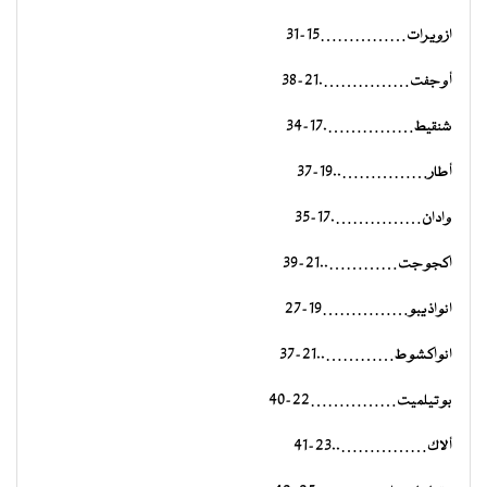
ازويرات……………15-31
أوجفت…………….21-38
شنقيط…………….17-34
أطار……………..19-37
وادان…………….17-35
اكجوجت…………..21-39
انواذيبو……………19-27
انواكشوط…………..21-37
بوتيلميت……………22-40
ألاك……………..23-41