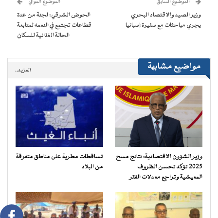
الموضوع السابق
الموضوع الموالي
في
نافذة
وزير الصيد والاقتصاد البحري
الحوض الشرقي: لجنة من عدة
جديدة)
يجري مباحثات مع سفيرة إسبانيا
قطاعات تجتمع في النعمه لمتابعة
الحالة الغذائية للسكان
مواضيع مشابهة
المزيد..
وزير الشؤون الاقتصادية: نتائج مسح
تساقطات مطرية على مناطق متفرقة
2025 تؤكد تحسن الظروف
من البلاد
المعيشية وتراجع معدلات الفقر