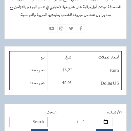
للصحافة" وبثت أول برقية على شريطها الإخباري في نفس اليوم و بالتزامن مع
صدور أول عدد من جريدة الشعب بطبعتيها العربية والفرنسية.
أسعار العملات
شراء
بيع
Euro
46,21
غير محدد
Dollar US
40,03
غير محدد
الأرشيف
:
البحث
: