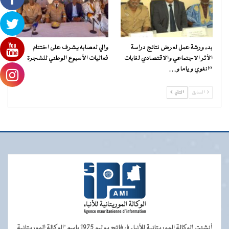
بدء ورشة عمل لعرض نتائج دراسة
والي لعصابه يشرف على اختتام
الأثر الاجتماعي والاقتصادي لغابات
فعاليات الأسبوع الوطني للشجرة
“انغوي و ياما و…
السابق
التالي
أنشئت الوكالة الموريتانية للأنباء في فاتح يوليو 1975 باسم "الوكالة الموريتانية