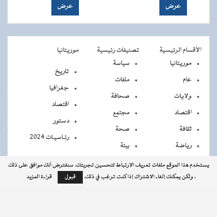
الأقسام الرئيسية
تصنيفات رئيسية
موريتانيا
موريتانيا
سياسة
تاريخ
عام
ملفات
جغرافيا
ولايات
صحافة
اقتصاد
اقتصاد
مجتمع
دستور
ثقافة
صحة
رئـاسيـات 2024
رياضة
بيئة
يستخدم هذا الموقع ملفات تعريف الارتباط لتحسين تجربتك. سنفترض أنك موافق على ذلك
، ولكن يمكنك إلغاء الاشتراك إذا كنت ترغب في ذلك.
قبول
قراءة المزيد
جميــــع
جميع الحقوق محفوظة © 2026 - الوكالة الموريتانية للأنباء