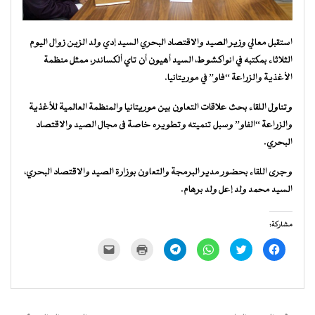
استقبل معالي وزير الصيد والاقتصاد البحري السيد إدي ولد الزين زوال اليوم
الثلاثاء بمكتبه في انواكشوط، السيد أهيون أن تاي ألكساندر، ممثل منظمة
الأغذية والزراعة “فاو” في موريتانيا.
وتناول اللقاء بحث علاقات التعاون بين موريتانيا والمنظمة العالمية للأغذية
والزراعة “الفاو” وسبل تنميته وتطويره خاصة فى مجال الصيد والاقتصاد
البحري.
وجرى اللقاء بحضور مدير البرمجة والتعاون بوزارة الصيد والاقتصاد البحري،
السيد محمد ولد إعل ولد برهام.
مشاركة:
انقر
اضغط
انقر
انقر
اضغط
النقر
للمشاركة
للمشاركة
للمشاركة
للمشاركة
للطباعة
لإرسال
على
على
على
على
(فتح
رابط
فيسبوك
تويتر
WhatsApp
Telegram
في
عبر
(فتح
(فتح
(فتح
(فتح
نافذة
البريد
في
في
في
في
جديدة)
الإلكتروني
نافذة
نافذة
نافذة
نافذة
إلى
جديدة)
جديدة)
جديدة)
جديدة)
صديق
(فتح