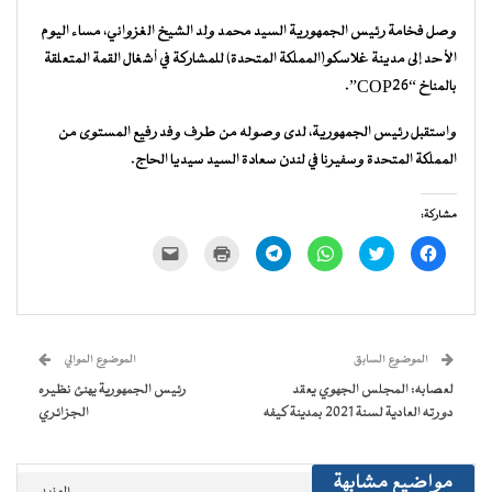
وصل فخامة رئيس الجمهورية السيد محمد ولد الشيخ الغزواني، مساء اليوم
الأحد إلى مدينة غلاسكو(المملكة المتحدة) للمشاركة في أشغال القمة المتعلقة
بالمناخ “COP26”.
واستقبل رئيس الجمهورية، لدى وصوله من طرف وفد رفيع المستوى من
المملكة المتحدة وسفيرنا في لندن سعادة السيد سيديا الحاج.
مشاركة:
انقر
اضغط
انقر
انقر
اضغط
النقر
للمشاركة
للمشاركة
للمشاركة
للمشاركة
للطباعة
لإرسال
على
على
على
على
(فتح
رابط
فيسبوك
تويتر
WhatsApp
Telegram
في
عبر
(فتح
(فتح
(فتح
(فتح
نافذة
البريد
في
في
في
في
جديدة)
الإلكتروني
نافذة
نافذة
نافذة
نافذة
إلى
جديدة)
جديدة)
جديدة)
جديدة)
صديق
(فتح
الموضوع السابق
الموضوع الموالي
في
نافذة
لعصابه: المجلس الجهوي يعقد
رئيس الجمهورية يهنئ نظيره
جديدة)
دورته العادية لسنة 2021 بمدينة كيفه
الجزائري
مواضيع مشابهة
المزيد..