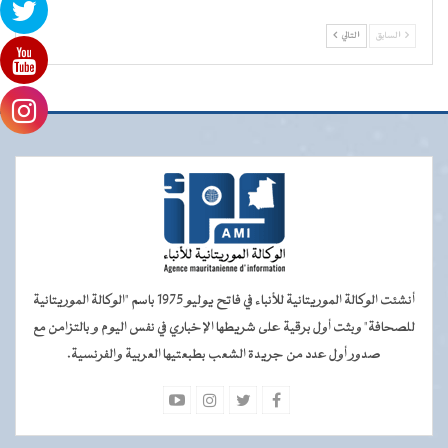
السابق
التالي
أنشئت الوكالة الموريتانية للأنباء في فاتح يوليو 1975 باسم "الوكالة الموريتانية
للصحافة" وبثت أول برقية على شريطها الإخباري في نفس اليوم و بالتزامن مع
صدور أول عدد من جريدة الشعب بطبعتيها العربية والفرنسية.