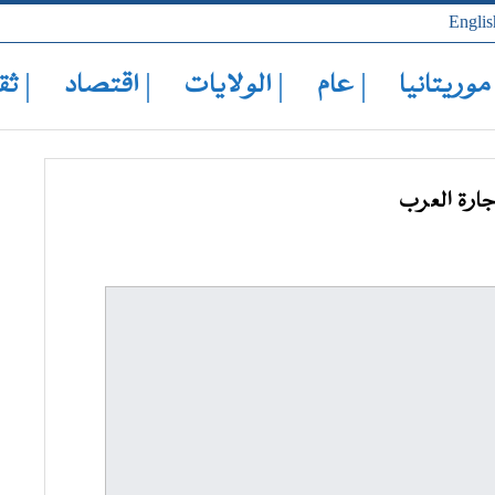
Englis
 موريتانيا
| عام
| الولايات
| اقتصاد
| ثق
جارة العرب