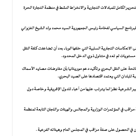
رير الكامل للمبادلات التجارية والانخراط النشط في منظمة التجارة الحرة
للبرنامج السياسي لفخامة رئيس الجمهورية السيد محمد ولد الشيخ الغزواني
لانعكاسات التجارية السلبية التي خلفها الوباء بعد أن تضاعفت كلفة النقل
ائحة على النقل البحري وتأكيد دعم موريتانيا بأن مفاوضات مصايد الأسماك
ة للبلدان التي يعتمد اقتصادها على الصيد البحري.
 الشرعية نظرا لما يترتب عليها من أعباء للدول الإفريقية وخاصة دول
قب في المؤتمرات الوزارية والمجالس والهيئات واللجان التابعة لمنظمة
 في الحصول على صفة مراقب في المجلس العام وهيئاته الفرعية .