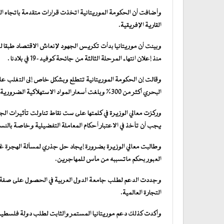
وأضافت أن الحكومة الموريتانية اتخذت قرارات متقدمة باتجاه التح
القارية الإفريقية.
وبينت أن موريتانيا بدأت تكريس الجهود لإنعاش الاقتصاد طبقا 
منذ إعلان انتهاء المرحلة الثالثة من جائحة كوفيد-19 في بلادنا .
وقالت إن الحكومة الموريتانية تتطلع وبشكل خاص إلى التغلب على ا
البحري أكثر من 300% وبلغت أسعار المواد الاستهلاكية الضرورية مستويات لم تعد في متناول ذوي الدخل المحدود.
وركزت معالي الوزيرة في كلمتها على ست نقاط تناولت تأثيرات الج
يجب أن تأخذ في الاعتبار أحكام المعاملة التفضيلية وخاصة بالنسب
وطالبت معالي الوزيرة بضرورة إيجاد حل جذري لمسألة الهجرة غير
العبور بحكم ماتسببه من مآس للمهاجرين.
وجددت الدعم لطلب جامعة الدول العربية في الحصول على صفة مرا
التجارة العالمية.
وأكدت كذلك دعم موريتانيا المستمر والثابت لطلب دولة فلسطين