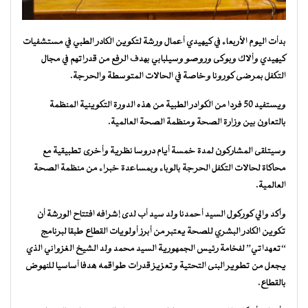
بدأت اليوم الأربعاء في كيهيدي أعمال ورشة لتكوين الكادر الطبي في مستشفيات
كيهيدي وألاك وبوكى وروصو وسيلبابي بهدف الرفع من قدراتهم في مجال
التكفل بمرضى كورونا وخاصة في الحالات المتوسطة والحرجة.
ويستفيد 50 فردا من الكوادر الطبية من هذه الدورة التكوينية المنظمة
بالتعاون بين وزارة الصحة ومنظمة الصحة العالمية.
وسيتلقى المشاركون لمدة خمسة أيام دروسا نظرية وأخرى تطبيقية مع
محاكاة لحالات التكفل الحرجة بالوباء وبمساعدة خبراء من منظمة الصحة
العالمية.
وأكد والي كوركول السيد أحمدنا ولد سيد أب لدى إشرافه افتتاح الورشة أن
تكوين الكادر البشري للصحة يعتبر من أبرز أولويات القطاع طبقا لبرنامج
“تعهداتي” لفخامة رئيس الجمهورية السيد محمد ولد الشيخ الغزواني الذي
يجعل من تطوير البنى التحتية وتعزيز قدرات طواقمه هدفا أساسيا للنهوض
بالقطاع.