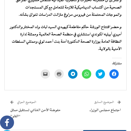
وأشار إلى أن مشاركة الخبرات والتجارب الميدانية ستمكن مسيري المرافق
الصحية من اكتساب الديناميكية للازمة للتعامل مع كل المستجدات
والموجات المحتملة من فيروس مراوغ مازالت الدراسات تتوالى بشأنه.
وحضر افتتاح الورشة حاكم مقاطعة كيهيدي السيد لبات ولد المختار والدكتور
أميري أبيليه انكوندي استشاري في منظمة الصحة العالمية وممثلة إدارة
النظافة العامة بوزارة الصحة الدكتورة آمنة بنت أحمد لولي وممثلي السلطات
الأمنية بالولاية.
مشاركة:
انقر
اضغط
انقر
انقر
اضغط
النقر
للمشاركة
للمشاركة
للمشاركة
للمشاركة
للطباعة
لإرسال
على
على
على
على
(فتح
رابط
فيسبوك
تويتر
WhatsApp
Telegram
في
عبر
(فتح
(فتح
(فتح
(فتح
نافذة
البريد
في
في
في
في
جديدة)
الإلكتروني
نافذة
نافذة
نافذة
نافذة
إلى
جديدة)
جديدة)
جديدة)
جديدة)
صديق
(فتح
الموضوع السابق
الموضوع الموالي
في
نافذة
اجتماع مجلس الوزراء
مفوضة الأمن الغذائي تستقبل ممثل
جديدة)
“الفاو”