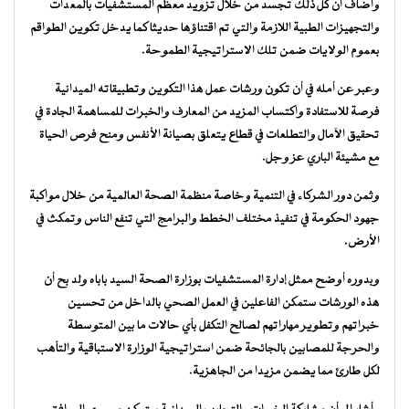
وأضاف أن كل ذلك تجسد من خلال تزويد معظم المستشفيات بالمعدات
والتجهيزات الطبية اللازمة والتي تم اقتناؤها حديثا كما يدخل تكوين الطواقم
بعموم الولايات ضمن تلك الاستراتيجية الطموحة.
وعبر عن أمله في أن تكون ورشات عمل هذا التكوين وتطبيقاته الميدانية
فرصة للاستفادة واكتساب المزيد من المعارف والخبرات للمساهمة الجادة في
تحقيق الآمال والتطلعات في قطاع يتعلق بصيانة الأنفس ومنح فرص الحياة
مع مشيئة الباري عز وجل.
وثمن دور الشركاء في التنمية وخاصة منظمة الصحة العالمية من خلال مواكبة
جهود الحكومة في تنفيذ مختلف الخطط والبرامج التي تنفع الناس وتمكث في
الأرض.
وبدوره أوضح ممثل إدارة المستشفيات بوزارة الصحة السيد باباه ولد بح أن
هذه الورشات ستمكن الفاعلين في العمل الصحي بالداخل من تحسين
خبراتهم وتطوير مهاراتهم لصالح التكفل بأي حالات ما بين المتوسطة
والحرجة للمصابين بالجائحة ضمن استراتيجية الوزارة الاستباقية والتأهب
لكل طارئ مما يضمن مزيدا من الجاهزية.