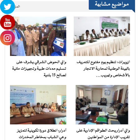
مواضيع مشابهة
المزيد..
ازويرات: تنظيم يوم مفتوح للتعريف
والي الحوض الشرقي يشرف على
بالهيئة الوطنية لمحاربة الاتجار
تسليم معدات طبية وتجهيزات مائية
بالأشخاص وتهريب…
لصالح 15 بلدية
والي آدرار يحث الطواقم الإدارية على
آدرار: انطلاق دورة تكوينية لتعزيز
تقريب الإدارة من المواطنين
وعي الشباب بمخاطر المخدرات