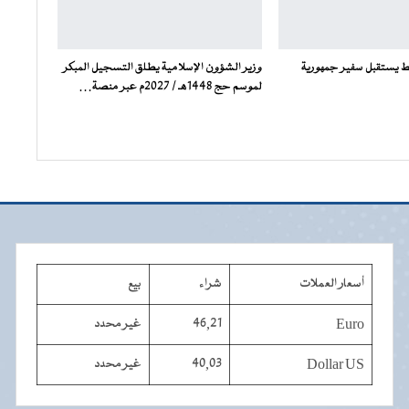
فط يستقبل سفير جمهورية
وزير الشؤون الإسلامية يطلق التسجيل المبكر
لموسم حج 1448هـ / 2027م عبر منصة…
أسعار العملات
شراء
بيع
Euro
46,21
غير محدد
Dollar US
40,03
غير محدد