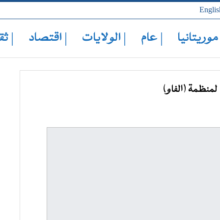
Englis
 موريتانيا
| عام
| الولايات
| اقتصاد
| ثق
لمنظمة (الفاو)