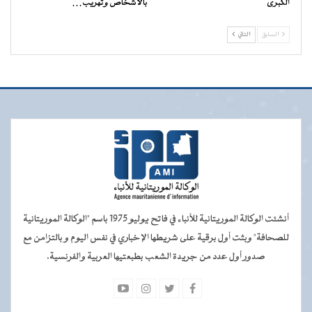
الكبرى
بالأشخاص وتهريب…
السابق
التالي
أنشئت الوكالة الموريتانية للأنباء في فاتح يوليو 1975 باسم "الوكالة الموريتانية
للصحافة" وبثت أول برقية على شريطها الإخباري في نفس اليوم و بالتزامن مع
صدور أول عدد من جريدة الشعب بطبعتيها العربية والفرنسية.