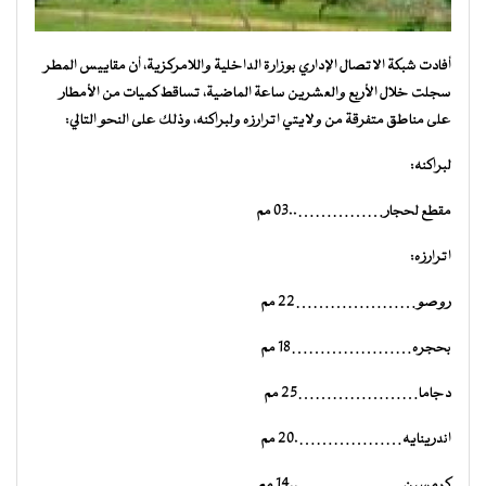
أفادت شبكة الاتصال الإداري بوزارة الداخلية واللامركزية، أن مقاييس المطر
سجلت خلال الأربع والعشرين ساعة الماضية، تساقط كميات من الأمطار
على مناطق متفرقة من ولايتي اترارزه ولبراكنه، وذلك على النحو التالي:
لبراكنه:
مقطع لحجار……………..03 مم
اترارزه:
روصو…………………22 مم
بحجره…………………18 مم
دجاما…………………25 مم
اندرينايه……………….20 مم
كرمسين………………..14 مم