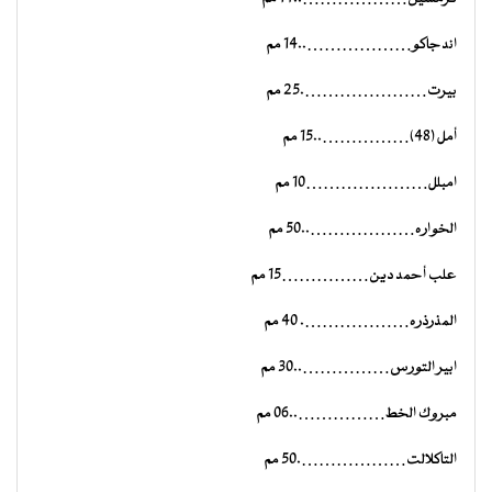
اندجاكو………………..14 مم
بيرت………………….25 مم
أمل (48)……………..15 مم
امبلل…………………10 مم
الخواره………………..50 مم
علب أحمد دين……………15 مم
المذرذره………………. 40 مم
ابير التورس……………..30 مم
مبروك الخط……………..06 مم
التاكلالت……………….50 مم