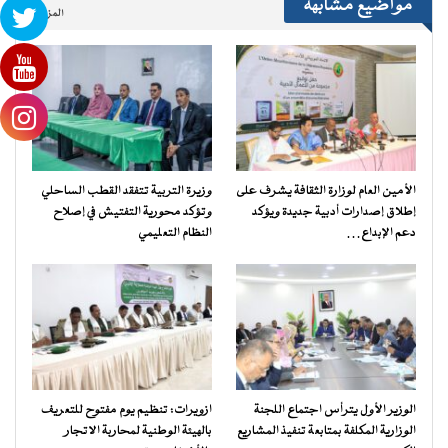
مواضيع مشابهة
المزيد..
الأمين العام لوزارة الثقافة يشرف على
وزيرة التربية تتفقد القطب الساحلي
إطلاق إصدارات أدبية جديدة ويؤكد
وتؤكد محورية التفتيش في إصلاح
دعم الإبداع…
النظام التعليمي
الوزير الأول يترأس اجتماع اللجنة
ازويرات: تنظيم يوم مفتوح للتعريف
الوزارية المكلفة بمتابعة تنفيذ المشاريع
بالهيئة الوطنية لمحاربة الاتجار