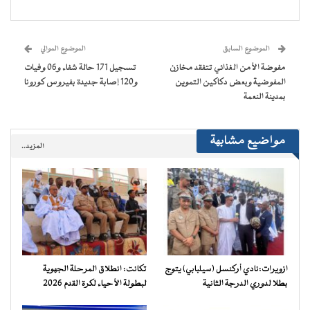
فيسبوك
تويتر
WhatsApp
Telegram
في
عبر
(فتح
(فتح
(فتح
(فتح
نافذة
البريد
في
في
في
في
جديدة)
الإلكتروني
نافذة
نافذة
نافذة
نافذة
إلى
جديدة)
جديدة)
جديدة)
جديدة)
صديق
(فتح
الموضوع السابق
الموضوع الموالي
في
نافذة
مفوضة الأمن الغذائي تتفقد مخازن
تسجيل 171 حالة شفاء و06 وفيات
جديدة)
المفوضية وبعض دكاكين التموين
و120 إصابة جديدة بفيروس كورونا
بمدينة النعمة
مواضيع مشابهة
المزيد..
ازويرات:نادي أركنسل (سيلبابي) يتوج
تكانت: انطلاق المرحلة الجهوية
بطلا لدوري الدرجة الثانية
لبطولة الأحياء لكرة القدم 2026