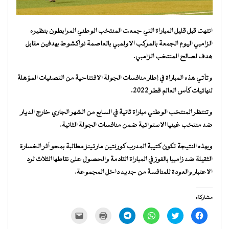
انتهت قبل قليل المباراة التي جمعت المنتخب الوطني المرابطون بنظيره
الزامبي اليوم الجمعة بالمركب الاولمبي بالعاصمة نواكشوط بهدفين مقابل
هدف لصالح المنتخب الزامبي.
وتأتي هذه المباراة في إطار منافسات الجولة الافتتاحية من التصفيات المؤهلة
لنهائيات كأس العالم قطر 2022.
وتنتظر المنتخب الوطني مباراة ثانية في السابع من الشهر الجاري خارج الديار
ضد منتخب غينيا الاستوائية ضمن منافسات الجولة الثانية.
وبهذه النتيجة تكون كتيبة المدرب كورنتين مارتينز مطالبة بمحو أثر الخسارة
الثقيلة ضد زامبيا بالفوز في المباراة القادمة والحصول على نقاطها الثلاث لرد
الاعتبار والعودة للمنافسة من جديد داخل المجموعة.
مشاركة:
انقر
اضغط
انقر
انقر
اضغط
النقر
للمشاركة
للمشاركة
للمشاركة
للمشاركة
للطباعة
لإرسال
على
على
على
على
(فتح
رابط