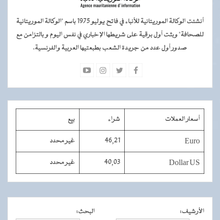
أنشئت الوكالة الموريتانية للأنباء في فاتح يوليو 1975 باسم "الوكالة الموريتانية
للصحافة" وبثت أول برقية على شريطها الإخباري في نفس اليوم و بالتزامن مع
صدور أول عدد من جريدة الشعب بطبعتيها العربية والفرنسية.
أسعار العملات
شراء
بيع
Euro
46,21
غير محدد
Dollar US
40,03
غير محدد
الأرشيف
:
البحث
: