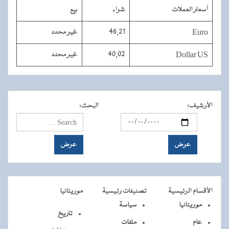
أسعار العملات
شراء
بيع
Euro
46,21
غير محدد
Dollar US
40,02
غير محدد
الأرشيف
:
البحث
:
الأقسام الرئيسية
تصنيفات رئيسية
موريتانيا
موريتانيا
سياسة
تاريخ
عام
ملفات