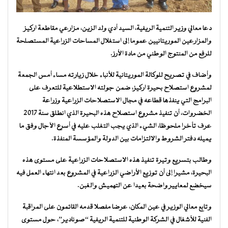
دعا معالي وزير التنمية الريفية، السيد أدي ولد الزين، مزارعي مقاطعة اركيز
والمزارعين الموريتانيين عموما إلى استغلال المساحات الزراعية المستصلحة
للرفع من المنتوج الوطني من مادة الأرز.
وأضاف في تصريح للوكالة الموريتانية للأنباء خلال زيارته مساء أمس الجمعة
لمشروع استصلاح بحيرة اركيز، ضمن جولته الاستطلاعية للتعرف على
البرامج التي ينفذها قطاعه في مجال الاستصلاحات الزراعية وزراعة
الخضروات، أن تنفيذ مشروع استصلاح هذه البحيرة الذي انطلق سنة 2017
عرف تأخرا ملحوظا، الشيء الذي يجب التغلب عليه في أسرع الآجال وفق ما
يميله دفتر الشروط والالتزامات بين الدولة والمؤسسة المنفذة.
وطالب بتسريع وتيرة تنفيذ هذه الاستصلاحات الزراعية على مستوى هذه
البحيرة، مشيرا إلى أن توزيع الأراضي الزراعية في المشروع بعد انتهاء العمل فيه
سيخضع لمعايير واضحة بعيدا عن التهميش والغبن.
وتابع معالي الوزير في عين المكان، عرضا مفصلا قدمه القائمون على المراقبة
الفنية للأشغال في الشركة الوطنية للتنمية الريفية “صونادير”، حول مستوى