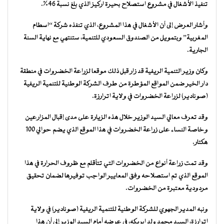
تنفيذ الأشغال في مشروع استصلاح بحيرة اركيز الذي بلغ نسبة 46٪.
وأشار العرض إلى أن الأشغال في هذا المشروع، الذي تنفذه شركة “اسطام
المغربية” وبتمويل من الصندوق السعودي للتنمية، ستنتهي مع نهاية السنة
الجارية.
وكان وزير التنمية الريفية قد زار قبل ذلك موقعا لزراعة الخضروات في منطقة
دار الخير ضمن المواقع المؤطرة من طرف الشركة الوطنية للتنمية الريفية
(صونادير) لزراعة الخضروات في ولاية اترارزة.
وقد تعرف معالي السيد الوزير خلال هذه الزيارة على مدى إقبال المزارعين
وخاصة النساء على زراعة الخضروات في هذا الموقع الذي يضم حوالي 100
هكتار.
وقد تمت زراعة أنواع من الخضروات التي تتأقلم مع ظروف الحرارة في هذا
الموقع الذي تم استصلاحه وفق المعايير الواجب توفيرها لضمان تحقيق
مردودية معتبرة من الخضروات.
ونبه المدير الجهوي للشركة الوطنية للتنمية الريفية (صونادير) في ولاية
اترارزة، السيد محمد ولد ابريكه، في عرضه أمام السيد الوزير إلى أن هذا