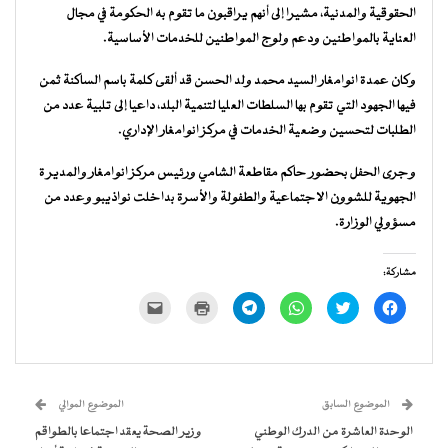
الحقوقية والمدنية، مشيرا إلى أنهم يراقبون ما تقوم به الحكومة في مجال
العناية بالمواطنين ودعم ولوج المواطنين للخدمات الأساسية.
وكان عمدة انوامغار السيد محمد ولد الحسن قد ألقى كلمة باسم الساكنة ثمن
فيها الجهود التي تقوم بها السلطات العليا لتنمية البلد، داعيا إلى تلبية عدد من
الطلبات لتحسين وضعية الخدمات في مركز انوامغار الإداري.
وجرى الحفل بحضور حاكم مقاطعة الشامي ورئيس مركز انوامغار والمدير ة
الجهوية للشوون الاجتماعية والطفولة والأسرة بداخلت نواذيبو وعدد من
مسؤولي الوزارة.
مشاركة:
انقر
اضغط
انقر
انقر
اضغط
النقر
للمشاركة
للمشاركة
للمشاركة
للمشاركة
للطباعة
لإرسال
على
على
على
على
(فتح
رابط
فيسبوك
تويتر
WhatsApp
Telegram
في
عبر
(فتح
(فتح
(فتح
(فتح
نافذة
البريد
في
في
في
في
جديدة)
الإلكتروني
نافذة
نافذة
نافذة
نافذة
إلى
جديدة)
جديدة)
جديدة)
جديدة)
صديق
(فتح
الموضوع السابق
الموضوع الموالي
في
نافذة
الوحدة العاشرة من الدرك الوطني
وزير الصحة يعقد اجتماعا بالطواقم
جديدة)