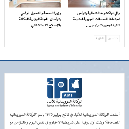
والي نواكشوط الشمالية يترأس
وزيرا الصحة والتحول الرقمي
اجتماعا للسلطات الجهوية لمتابعة
يترأسان اللجنة الوزارية المكلفة
تنفيذ توجيهات رئيس…
بالإصلاح الاستشفائي
السابق
التالي
أنشئت الوكالة الموريتانية للأنباء في فاتح يوليو 1975 باسم "الوكالة الموريتانية
للصحافة" وبثت أول برقية على شريطها الإخباري في نفس اليوم و بالتزامن مع