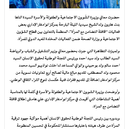
حضرت معالي وزيرة الشًوون الاجتماعية والطفولة والأسرة السيدة الناها
بنت هارون ولدالشيخ سيديا، الليلة البارحة بمركز انوامغار الإداري بعض
فعاليات “قافلة التضامن مع المرأة”، المنظمة بالتعاون بين قطاع الشؤون
الاجتماعية و وزارة الصحة ضمن الفعاليات المخلدة للعيد الدولي للمرأة.
وتميزت التظاهرة التي جرت بحضور معالي وزير التشغيل والشباب والرياضة
السيد الطالب ولد سيد احمد ورئيس اللجنة الوطنية لحقوق الإنسان السيد
احمد سالم ولد بوحبيني والوالي المساعد لداخلت نواذيبو السيد محمد
محمود ولد المصظفى، تقديم مبالغ مالية لصالح أربع تعاونيات نسوية من
مركز انوامغار، إضافة إلى تقديم فقرات فنية عكست تنوع الثراء الثقافي الوطني.
وأوضحت وزيرة الشوون الاجتماعية والطفولة والأسرة في كلمة لها بالمناسبة
أهمية النشاطات التي أقيمت في مركز انوامغار الإداري علي هامش إطلاق قافلة
التضامن مع المراة.
وبدوره بين رئيس اللجنة الوطنية لحقوق الإنسان أهمية مواكبة جهود ترقية
المرأة من طرف هيئته باعتبارها مستشارا للحكومة في تحسين المنظومة