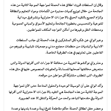
وقال إن السلطات قررت اطلاق هذه الحملة لمواجهة الموجة الثانية من هذه
الجائحة من خلال توزيع كميات معتبرة من الكمامات ومواد التعقيم والنظافة
وإلزام الجميع بالتقيد الحرفي بالاجراءات الاحترازية ونشر فرق ميدانية
للتوعية والتحسيس بخطورة الجائحة وتعقيم الأسواق والمباني العمومية
ومحطات النقل وغيرها من أماكن التواجد المكثف للمواطنين.
وعبر الوالي عن شكره لكل المشاركين في هذه الحملة إلى جانب السلطات
الادارية والبلديات من منظمات مجتمع مدني وجمعيات شبابيبة وغيرهم من
الفاعلين على تعاونهم في هذه الظرفية الخاصة.
وحذر والي نواكشوط الغربية من مخالفة الاجراءات التى أقرتها الدولة والتى
ستعرض مخالفتها أصحابها للمساءلة والعقوبات المنصوص عليها في مثل هذه
الظروف التى تتطلب مشاركة كل مواطن من موقعه.
وأكد الوالي على أن الوسيلة الوحيدة والحلول المتاحة حتى الآن لمواجهة
الموجة الثانية من هذه الجائحة هي التقيد بالاجراءات الاحترازية التى أقرتها
الدولة وفي مقدمتها التباعد والحد من الحركة والتنقل إلا عند الضرورة.
وحضر حفل انطلاق الحملة حاكم مقاطعة تفرغ زينة وعمدة بلديتها وعمدة