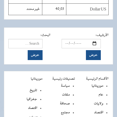
Dollar US
40,03
غير محدد
الأرشيف
:
البحث
:
الأقسام الرئيسية
تصنيفات رئيسية
موريتانيا
موريتانيا
سياسة
تاريخ
عام
ملفات
جغرافيا
ولايات
صحافة
اقتصاد
اقتصاد
مجتمع
دستور