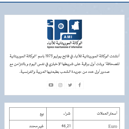
أنشئت الوكالة الموريتانية للأنباء في فاتح يوليو 1975 باسم "الوكالة الموريتانية
للصحافة" وبثت أول برقية على شريطها الإخباري في نفس اليوم و بالتزامن مع
صدور أول عدد من جريدة الشعب بطبعتيها العربية والفرنسية.
أسعار العملات
شراء
بيع
Euro
46,21
غير محدد