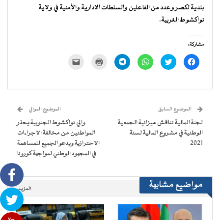
بلدية لكصر وعدد من الفاعلين والسلطات الادارية والأمنية في ولاية
نواكشوط الغربية.
مشاركة:
انقر
اضغط
انقر
انقر
اضغط
النقر
للمشاركة
للمشاركة
للمشاركة
للمشاركة
للطباعة
لإرسال
على
على
على
على
(فتح
رابط
فيسبوك
تويتر
WhatsApp
Telegram
في
عبر
(فتح
(فتح
(فتح
(فتح
نافذة
البريد
في
في
في
في
جديدة)
الإلكتروني
نافذة
نافذة
نافذة
نافذة
إلى
جديدة)
جديدة)
جديدة)
جديدة)
صديق
(فتح
الموضوع السابق
الموضوع الموالي
في
نافذة
لجنة المالية تناقش ميزانية الجمعية
والي نواكشوط الجنوبية يحذر
جديدة)
الوطنية في مشروع المالية لسنة
المواطنين من مخالفة الاجراءات
2021
الاحترازية ويدعو الجميع للمساهمة
في المجهود الوطني لمواجهة كورونا
مواضيع مشابهة
المزيد..