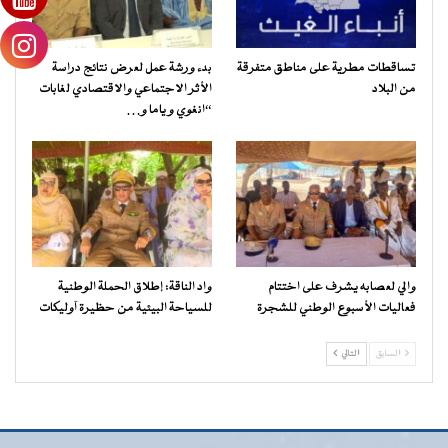
تساقطات مطرية على مناطق متفرقة
بدء ورشة عمل لعرض نتائج دراسة
من البلاد
الأثر الاجتماعي والاقتصادي لغابات
“انغوي و ياما و…
والي لعصابه يشرف على اختتام
واد الناقة: إطلاق الحملة الوطنية
فعاليات الأسبوع الوطني للشجرة
للسياحة البيئية من حظيرة آوليكات
السابق
التالي