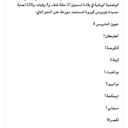
الوضعية الوبائية في بلادنا تسجيل 21 حالة شفاء، و5 وفيات، و229 إصابة
جديدة بفيروس كورونا المستجد، موزعة على النحو التالي:
عيون العتروس 8
الطينطان 1
كنكوصة 1
كيفة 3
بوتلميت 1
نواذيبو 5
تيجكجة 1
سيلبابي 1
لكصر 16