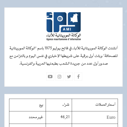
أنشئت الوكالة الموريتانية للأنباء في فاتح يوليو 1975 باسم "الوكالة الموريتانية
للصحافة" وبثت أول برقية على شريطها الإخباري في نفس اليوم و بالتزامن مع
صدور أول عدد من جريدة الشعب بطبعتيها العربية والفرنسية.
أسعار العملات
شراء
بيع
Euro
46,21
غير محدد