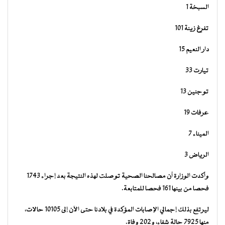
السبخة 1
تفرغ زينة 101
دار النعيم 15
تيارت 33
توجنين 13
عرفات 19
الميناء 7
الرياض 3
وأكدت الوزارة أن مصالحنا الصحية توصلت لهذه النتيجة بعد إجراء 1743
فحصا من بينها 161 فحصا للمتابعة.
ليرتفع بذلك إجمالي الإصابات المؤكدة في بلادنا حتى الآن إلى 10105 حالات،
منها 7925 حالة شفاء، و202 وفاة.