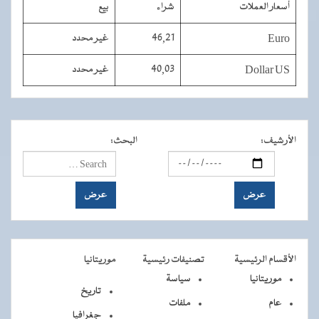
أسعار العملات
شراء
بيع
Euro
46,21
غير محدد
Dollar US
40,03
غير محدد
الأرشيف
:
البحث
:
الأقسام الرئيسية
تصنيفات رئيسية
موريتانيا
موريتانيا
سياسة
تاريخ
عام
ملفات
جغرافيا