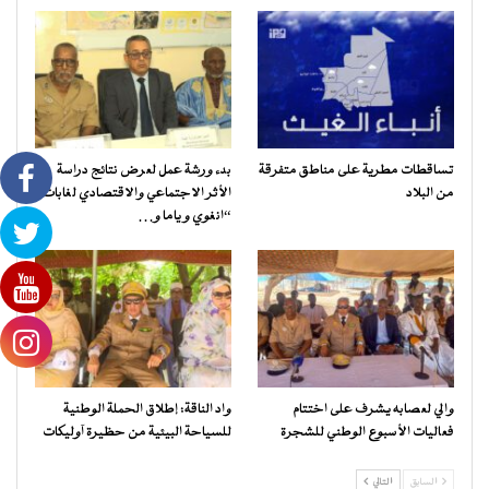
تساقطات مطرية على مناطق متفرقة
بدء ورشة عمل لعرض نتائج دراسة
من البلاد
الأثر الاجتماعي والاقتصادي لغابات
“انغوي و ياما و…
والي لعصابه يشرف على اختتام
واد الناقة: إطلاق الحملة الوطنية
فعاليات الأسبوع الوطني للشجرة
للسياحة البيئية من حظيرة آوليكات
السابق
التالي