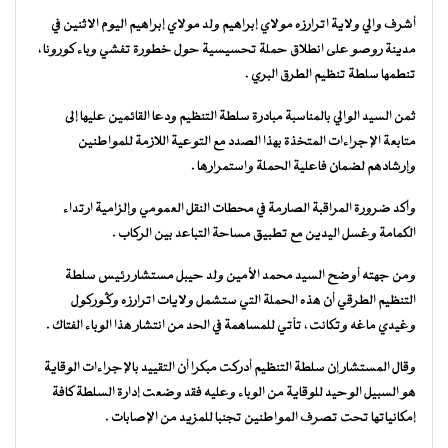
أشرف والي ولاية اترارزه مولاي إبراهيم ولد مولاي إبراهيم اليوم الاثنين في
مدينة روصو على انطلاق حملة تحسيسية حول خطورة تفشي وباء كورونا ،
تنطمها سلطة تنظيم الطرق البري .
ثمن السيد الوالي بالمناسبة مبادرة سلطة التنظيم ودعا القائمين عليها إلى
متابعة الإجراءات المتخذة بهذا الصدد مع التوعية اللازمة للمواطنين
وإرشادهم لضمان فاعلية الحملة واستمرارها .
وأكد ضرورة المراقبة الصارمة في محطات النقل العمومي وإلزامية ارتداء
الكمامة وغسل اليدين مع تطبيق مساحة التباعد بين الركاب .
ومن جهته أوضح السيد محمد الأمين ولد حيبل مستشار رئيس سلطة
التنظيم الطرقي أن هذه الحملة التي ستشمل ولايات اترارزه وگوركول
وغيدي ماغه وتكانت ، تأتي للمساهمة في الحد من انتشار هذا الوباء الفتاك .
وقال المستشار إن سلطة التنظيم أدركت مبكرا أن التقييد بالإجراءات الوقاية
هو السبيل الوحيد للوقاية من الوباء وعليه فقد وضعت إدارة السلطة كافة
إمكانياتها تحت تصرف المواطنين تجنبا للمزيد من الإصابات .