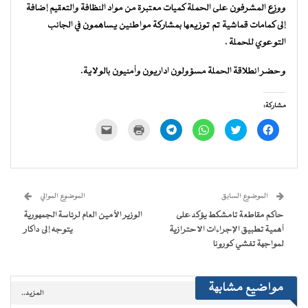
ووزع المشرفون على الحملة كميات معتبرة من مواد النظافة والتعقيم إضافة
إلى كمامات قماشية تم توزيعها بمشاركة مواطنين يساهمون في الجانب
التوعوي للحملة .
وحضر انطلاقة الحملة مسؤولون اداريون وأمنيون بالولاية.
مشاركة:
انقر
اضغط
انقر
انقر
اضغط
النقر
للمشاركة
للمشاركة
للمشاركة
للمشاركة
للطباعة
لإرسال
على
على
على
على
(فتح
رابط
فيسبوك
تويتر
WhatsApp
Telegram
في
عبر
(فتح
(فتح
(فتح
(فتح
نافذة
البريد
في
في
في
في
جديدة)
الإلكتروني
نافذة
نافذة
نافذة
نافذة
إلى
جديدة)
جديدة)
جديدة)
جديدة)
صديق
(فتح
الموضوع السابق
الموضوع الموالي
في
نافذة
حاكم مقاطعة تامشكط يؤكد على
الوزير الأمين العام لرئاسة الجمهورية
جديدة)
أهمية تطبيق الإجراءات الاحترازية
يتوجه إلى داكار
لمواجهة تفشي كورونا
مواضيع مشابهة
المزيد..