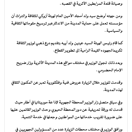
وصيانة قلعة المرابطين الأثرية في القصبه .
ومن جهته أوضح سيد ولد أمجاد الأمين العام لهيئة أزوكي للثقافة والتراث أن
مؤسسته تعمل على حماية المدينة من الاندثارعبر ترسيخ مقوماتها الثقافية
والسياسية .
كما قام رئيس الهيئة السيد عينين ولد أييه بتقديم درع ذهبي لوزير الثقافة
تكريما لجهوده القيمة الرامية إلى تطوير القطاع.
وبعد ذلك تجول الوزير في مختلف مواقع هذه المدينة الأثرية وزار ضريح
الإمام الحضرمي .
وقدمت للوزير خلال الزيارة عروض فنية وفلكلورية تعبر عن المكنون الثقافي
لهذه المدينة.
وفي سياق متصل زار الوزير المحطة الجهوية لإذاعة موريتانيا في أطار حيث
قدمت له ورقة تعريفية عن دور المحطة الحيوي وحث الوزير القائمين عليها
على ضرورة تقريب خدماتها من المواطنين وجعلها في خدمة التنمية.
ورافق الوزير في مختلف محطات الزيارة عدد من المسؤولين الجهويين في