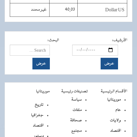
Dollar US
40,03
غير محدد
الأرشيف
:
البحث
:
الأقسام الرئيسية
تصنيفات رئيسية
موريتانيا
موريتانيا
سياسة
تاريخ
عام
ملفات
جغرافيا
ولايات
صحافة
اقتصاد
اقتصاد
مجتمع
دستور