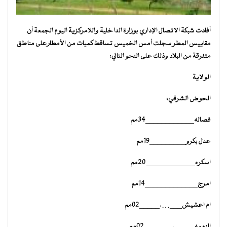
أفادت شبكة الاتصال الإداري بوزارة الداخلية واللامركزية اليوم الجمعة أن
مقاييس المطر سجلت أمس الخميس تساقط كميات من الأمطارعلى مناطق
متفرقة من البلاد وذلك على النحو التالي:
الولاية
الحوض الشرقي:
فصاله____________34مم
عدل بكرو_________19مم
اسكره____________ 20مم
امرج_____________14مم
ام اعشيش___…._____02مم
النعمه_____._______02مم