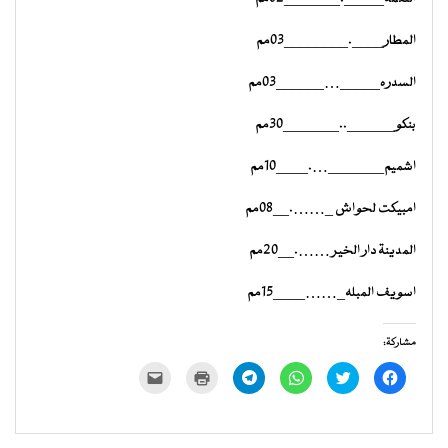
المطار____.________03مم
السدره_____…______03مم
بنكو______.._______30مم
اشميم_______….____10مم
امبيكت لحواش _…….__08مم
المدينة دار الخير …….__20مم
اسويف المبله_……____15مم
مشاركة:
انقر
اضغط
انقر
انقر
اضغط
النقر
للمشاركة
للمشاركة
للمشاركة
للمشاركة
للطباعة
لإرسال
على
على
على
على
(فتح
رابط
فيسبوك
تويتر
WhatsApp
Telegram
في
عبر
(فتح
(فتح
(فتح
(فتح
نافذة
البريد
في
في
في
في
جديدة)
الإلكتروني
نافذة
نافذة
نافذة
نافذة
إلى