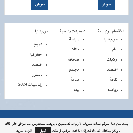
الأقسام الرئيسية
تصنيفات رئيسية
موريتانيا
موريتانيا
سياسة
تاريخ
عام
ملفات
جغرافيا
ولايات
صحافة
اقتصاد
اقتصاد
مجتمع
دستور
ثقافة
صحة
رئـاسيـات 2024
رياضة
بيئة
جميــــع
جميع الحقوق محفوظة © 2026 - الوكالة الموريتانية للأنباء
يستخدم هذا الموقع ملفات تعريف الارتباط لتحسين تجربتك. سنفترض أنك موافق على ذلك
، ولكن يمكنك إلغاء الاشتراك إذا كنت ترغب في ذلك.
قبول
قراءة المزيد