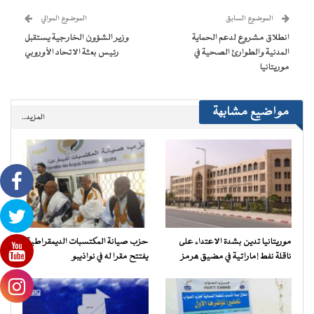
جديدة)
جديدة)
جديدة)
جديدة)
صديق
(فتح
الموضوع السابق
الموضوع الموالي
في
نافذة
انطلاق مشروع لدعم الحماية
وزير الشؤون الخارجية يستقبل
جديدة)
المدنية والطوارئ الصحية في
رئيس بعثة الاتحاد الأوروبي
موريتانيا
مواضيع مشابهة
المزيد..
موريتانيا تدين بشدة الاعتداء على
حزب صيانة المكتسبات الديمقراطية
ناقلة نفط إماراتية في مضيق هرمز
يفتتح مقرا له في نواذيبو