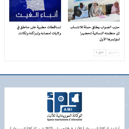
حزب الصواب يطلق حملة للانتساب
تساقطات مطرية على مناطق في
إلى منظمته النسائية تحضيرا
ولايات لعصابه ولبراكنه وتكانت
لمؤتمرها الأول
السابق
التالي
أنشئت الوكالة الموريتانية للأنباء في فاتح يوليو 1975 باسم "الوكالة الموريتانية