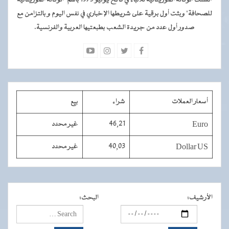
للصحافة" وبثت أول برقية على شريطها الإخباري في نفس اليوم و بالتزامن مع
صدور أول عدد من جريدة الشعب بطبعتيها العربية والفرنسية.
أسعار العملات
شراء
بيع
Euro
46,21
غير محدد
Dollar US
40,03
غير محدد
الأرشيف
:
البحث
: