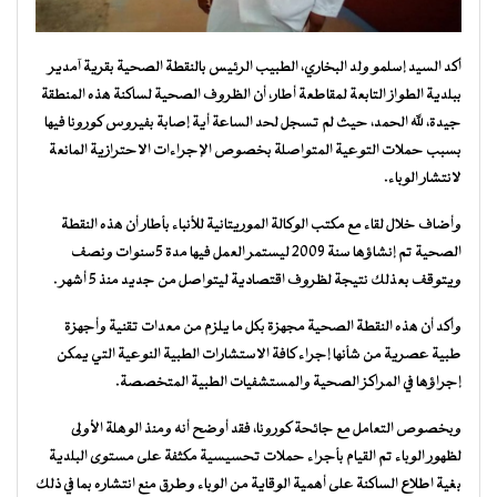
أكد السيد إسلمو ولد البخاري، الطبيب الرئيس بالنقطة الصحية بقرية آمدير
ببلدية الطواز التابعة لمقاطعة أطار، أن الظروف الصحية لساكنة هذه المنطقة
جيدة، لله الحمد، حيث لم تسجل لحد الساعة أية إصابة بفيروس كورونا فيها
بسبب حملات التوعية المتواصلة بخصوص الإجراءات الاحترازية المانعة
لانتشار الوباء.
وأضاف خلال لقاء مع مكتب الوكالة الموريتانية للأنباء بأطار أن هذه النقطة
الصحية تم إنشاؤها سنة ٢٠٠٩ ليستمر العمل فيها مدة ٥سنوات ونصف
ويتوقف بعذلك نتيجة لظروف اقتصادية ليتواصل من جديد منذ ٥ أشهر .
وأكد أن هذه النقطة الصحية مجهزة بكل ما يلزم من معدات تقنية وأجهزة
طبية عصرية من شأنها إجراء كافة الاستشارات الطبية النوعية التي يمكن
إجراؤها في المراكز الصحية والمستشفيات الطبية المتخصصة.
وبخصوص التعامل مع جائحة كورونا، فقد أوضح أنه ومنذ الوهلة الأولى
لظهور الوباء تم القيام بأجراء حملات تحسيسية مكثفة على مستوى البلدية
بغية اطلاع الساكنة على أهمية الوقاية من الوباء وطرق منع انتشاره بما في ذلك