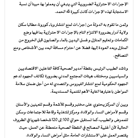
الإجراءات الاحترازية الضرورية التي ينبغي أن يعملوا بها، مبينا أن نسبة
الاستجابة لهذه الإجراءات كانت كبيرة لله الحمد.
وثمن ما تقوم به الدولة من إجراءات لمنع انتشار وباء كورونا، مطالبا سكان
ولاية آدرار بضرورة الالتزام التام بالإجراءات الاحترازية بما فيها وضع
الكمامات وتعقيم المنازل وغسل اليدين بالماء والصابون قبل الخروج من
المنازل وبعد العودة إليها، فضلا عن احترام مسافة البعد بين الأشخاص ومنع
التصافح.
وناشد الطبيب الرئيس بنقطة آمدير الصحية كافة الفاعلين الاقتصاديين
والسياسيين ومختلف هيئات المجتمع المدني بضرورة تكاتف الجهود لدعم
الجهود الحكومية لمنع انتشار الفيروس والتصدي له من أجل ضمان سلامة
المواطن باعتبارها الغاية الأهم للتنمية المستديمة.
وبين أن المركز يحتوي على مختبر وقسم للأشعة وقسم للعينين والأسنان
وقسم لأمراض النساء والولادة، ومركز للتغذية وقاعة للاجتماعات وسكن
للممرض والطبيب، كما تستقبل حوالي ١٠٠ إلى ١٢٠شخصا شهريا في الظروف
الحالية لأن أغلبية المصالح في النقطة الصحية متعطلة عن العمل، حيث
يقتصر العمل على الاستشارات العامة، مثل أمراض النساء والولادة.