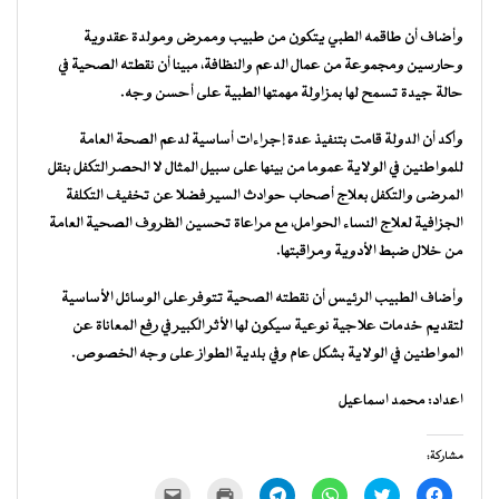
وأضاف أن طاقمه الطبي يتكون من طبيب وممرض ومولدة عقدوية
وحارسين ومجموعة من عمال الدعم والنظافة، مبينا أن نقطته الصحية في
حالة جيدة تسمح لها بمزاولة مهمتها الطبية على أحسن وجه.
وأكد أن الدولة قامت بتنفيذ عدة إجراءات أساسية لدعم الصحة العامة
للمواطنين في الولاية عموما من بينها على سبيل المثال لا الحصر التكفل بنقل
المرضى والتكفل بعلاج أصحاب حوادث السير فضلا عن تخفيف التكلفة
الجزافية لعلاج النساء الحوامل، مع مراعاة تحسين الظروف الصحية العامة
من خلال ضبط الأدوية ومراقبتها.
وأضاف الطبيب الرئيس أن نقطته الصحية تتوفر على الوسائل الأساسية
لتقديم خدمات علاجية نوعية سيكون لها الأثر الكبير في رفع المعاناة عن
المواطنين في الولاية بشكل عام وفي بلدية الطواز على وجه الخصوص.
اعداد: محمد اسماعيل
مشاركة:
انقر
اضغط
انقر
انقر
اضغط
النقر