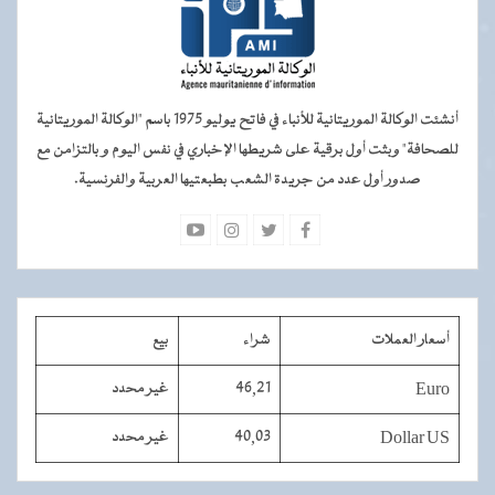
أنشئت الوكالة الموريتانية للأنباء في فاتح يوليو 1975 باسم "الوكالة الموريتانية
للصحافة" وبثت أول برقية على شريطها الإخباري في نفس اليوم و بالتزامن مع
صدور أول عدد من جريدة الشعب بطبعتيها العربية والفرنسية.
أسعار العملات
شراء
بيع
Euro
46,21
غير محدد
Dollar US
40,03
غير محدد