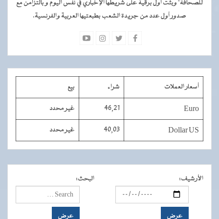
للصحافة" وبثت أول برقية على شريطها الإخباري في نفس اليوم و بالتزامن مع
صدور أول عدد من جريدة الشعب بطبعتيها العربية والفرنسية.
أسعار العملات
شراء
بيع
Euro
46,21
غير محدد
Dollar US
40,03
غير محدد
الأرشيف
:
البحث
: