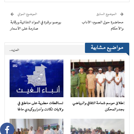
في
في
في
في
جديدة)
الإلكتروني
نافذة
نافذة
نافذة
نافذة
إلى
جديدة)
جديدة)
جديدة)
جديدة)
صديق
(فتح
الموضوع السابق
الموضوع الموالي
في
نافذة
محاضرة حول الصوم: الآداب
روصو: وفرة في المواد الغذائية ورقابة
جديدة)
والأحكام
صارمة على الأسعار
مواضيع مشابهة
المزيد..
إطلاق موسم شمامة الثقافي والرياضي
تساقطات مطرية على مناطق في
بجدر المحكن
ولايات تكانت وآدرار وكيدي ماغا