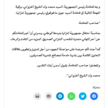
وجه فخامة رئيس الجمهورية، السيد محمد ولد الشيخ الغزواني، برقية
التهنئة التالية إلى فخامة السيد جون ماغوفولي، رئيس جمهورية تنزانيا:
“صاحب الفخامة،
بمناسبة احتفال جمهورية تنزانيا بعيدها الوطني، يسرني أن أعبر لفخامتكم
عن أحر التهاني متمنيا، للشعب التنزاني الصديق، المزيد من التقدم والرخاء.
كما أجدد لكم حرصنا على مواصلة الجهود من أجل تعزيز وتطوير علاقات
التعاون القائمة بين بلدينا خدمة لمصالح شعبينا الصديقين.
وتفضلوا، صاحب الفخامة، بقبول أسمى آيات التقدير.
محمد ولد الشيخ الغزواني”.
مشاركة:
انقر
اضغط
انقر
انقر
اضغط
النقر
للمشاركة
للمشاركة
للمشاركة
للمشاركة
للطباعة
لإرسال
على
على
على
على
(فتح
رابط
فيسبوك
تويتر
WhatsApp
Telegram
في
عبر
(فتح
(فتح
(فتح
(فتح
نافذة
البريد