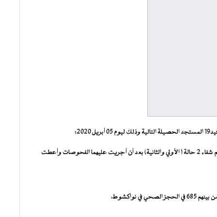
202:
الحالات المؤكدة ما زالت علي وضعها الأول حيث بلغت: 6 ، وقد تم شفاء 2 حالة ( الأولي والثانية) بعد أن أجريت عليهما الفحوصات وأعطت