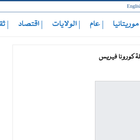
Englis
 موريتانيا
| عام
| الولايات
| اقتصاد
| ثق
ة كورونا فيريس