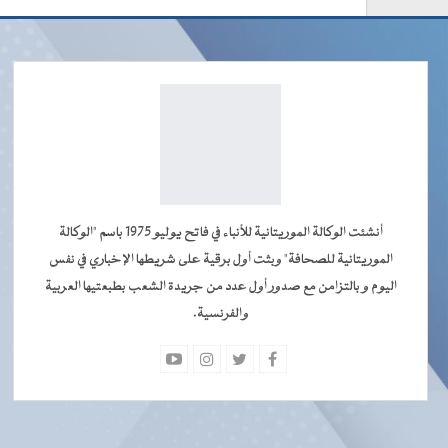
أنشئت الوكالة الموريتانية للأنباء في فاتح يوليو 1975 باسم "الوكالة
الموريتانية للصحافة" وبثت أول برقية على شريطها الإخباري في نفس
اليوم و بالتزامن مع صدور أول عدد من جريدة الشعب بطبعتيها العربية
والفرنسية.