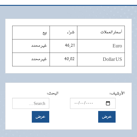
أسعار العملات
شراء
بيع
Euro
46,21
غير محدد
Dollar US
40,02
غير محدد
الأرشيف
:
البحث
: