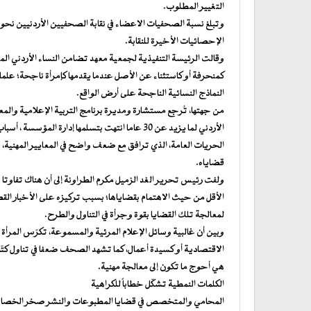
التغيير المطلوب.
الإحصائيات الأخيرة للنقابة.
وقالت الرئيسة التنفيذية لجمعية معهد تضامن النساء الأردني الم
كمنحرفة أو كاستثناء عن الأصل عندما يقدمها كإمرأة ناجحة؛ علما
النماذج النسائية الناجحة على أرض الواقع.
من جهتها، تُرجع مستشارة ومديرة برنامج التربية الإعلامية والمعلو
الأردني لما يزيد عن 30 عاما انتهت بتسلمها إدارة 
الحريات العامة، الذي ترافق مع ضعف واضح في المعايير المهني
قضاياه.
ولفت رئيس تحرير الغد الزميل مكرم الطراونة إلى أن هناك تفاوتا في
الأقل من حيث الاهتمام بقضاياها؛ بسبب تركيزه على الأخبار الق
لمعالجة تلك القضايا بقوة وجرأة في التناول والطرح.
وبين أن غالبية وسائل الإعلام المرئية والمسموعة، تكرّس المرأة
الاقتصادية أو كسيدة أعمال، كما تشهد الصحف ضعفا في تناول كتّا
هي أحوج ما تكون إلى معالجة مهنية.
الكلمات النمطية تشكّل خطاباً للكراهية
المحامي والمتخصص في قضايا المطبوعات والنشر صخر الخصاونة، قال 