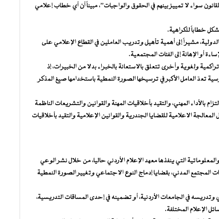
انون سواء لا تمييز بينهم في الحقوق والواجبات”، مبيناً أن أي خطاب إعلامي
كل خطاباً للكراهية.
ولية، مشيراً إلى أهمية تأهيل وتدريب العاملين في القطاع الإعلامي على
ة أو الإهانة إلى الفئات المجتمعية.
راكمية ولغوية وأخرى تتعلق بالاستعانة بالخبراء بدلا من الخبيرات، إذ
لمناهج المدرسية تعدّ العامل الأكبر في ترسيخها الصورة النمطية باستخدامها صيغ المذكر
تزام بالأداء المهني، والتقيد بأخلاقيات المهنة والقوانين والتشريعات الناظمة
معالجة الاعلامية للقضايا الجندرية والقوانين الإعلامية والتقيد بأخلاقيات
المعلوماتية التي ينفذها معهد الإعلام الأردني حاليا، من خلال نشر الوعي
لمجتمع المدني، بقضايا إدماج النوع الاجتماعي وتغيير الصورة النمطية
وتدريسه في الجامعات الأردنية، أو تضمينه في إحدى المساقات التدريسية،
ائل الإعلام المختلفة.