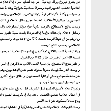
من بشرى نيروخ ووفاء زيناتية – تواجه قضايا المرأة في الإعلام 
إعلامية تتطلب التغيير الجاد وصولاً لمعالجة متوازنة وعادلة لق
ودعوا عبر وكالة الأنباء الأردنية (بترا) إلى تدريب الإعلاميين وإ
الجندري والمواثيق الأخلاقية، تضبط عمل وسائل الإعلام في تلك ا
وسائل الاعلام، بأن هناك تزايدا في الفجوة، إذ بلغت نسبة ظهور المرأة 15% مقابل 85% لصالح الر
وبالرغم من أن عينة الرصد شملت 10% م
الاعلامي، بحسب نتائج الرصد.
نسبته 18% من الخبيرات، مقابل 82% من الخبراء.
وأظهر نتئاج الاستطلاع، بأن نسبة النساء اللاتي تم ذكرهن في المواضيع الإعلامية نحو 12%
وأوصت الدراسة بإيجاد مدونة سلوك تنظم عمل الإعلاميين، يتم 
عن منظمة مجتمع مدني أو نقابة الصحفيين، وإطلاق موقع إلكتر
من الوصول إليهن بسهولة ويسر.
وزير الإعلام الأسبق الدكتور نبيل الشريف قال إنه يقع على عاتق وسا
في أخطاء إعلامية تتعلق بالقضايا الجندرية، في تكريسها الصورة الن
يدع مجالاً للسكوت عن ذلك الأمر.
وحث الزميلات الإعلاميات على العمل بتشاركية في القضايا الجند