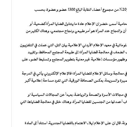
وتبلغ نسبة الصحفيات الاعضاء في نقابة الصحفيين الأردنيين نحو 20% من مجموع أعضاء النقابة البالغ 1300 عضو وعضوة، بحسب
حامية أسمى خضر ان الإعلام عادة ما يتناول قضايا المرأة كضحية، أو
 أن والنجاح عند المرأة هو أمر طبيعي ونجاح مجتمعي، وهناك الكثير من
ماتية في معهد الإعلام الأردني الإعلامية بيان التل، التي عملت في التلفزيون
المؤسسة ، أسباب الضعف في معالجة قضايا المرأة؛ إلى طبيعة المجتمع المحافظ، وتقييد
ة، وظهور مؤسسات إعلامية غير معنية بتطوير المجتمع وتسليط الضوء على
 معالجة وسائل الإعلام لقضايا المرأة؛ فالإعلام الإلكتروني يأتي في الدرجة
صيرة والسريعة، بعكس الصحافة الورقية، التي تفرد مساحة إعلامية أكبر
 في مجالات الأسرة والصحة والرياضة، بعيداً عن المجالات السياسية او
ب أعمدتها من الجنسين لقضايا المرأة، وهناك خلل في معالجة قضاياها، التي
ان على الإعلام إيلاء الاهتمام بالقضايا الجندرية، استناداً إلى المادة