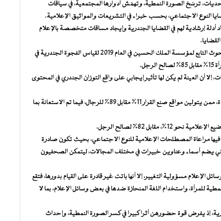
تحديات، ترسّخ الصورة النمطية، وتهمّش أدوارها المجتمعية، في سياقات
ضايا النوع الاجتماعي، بحسب خبراء في التشريعات والمواثيق الإعلامية.
عداد أدلة إرشادية لهم في القضايا الجندرية وإيجاد مساقات متخصصة بالإعلام
لقضايا.
وبينت نتائج الاستطلاع والرصد الذي أجراه مركز المعلومات والبحوث التابع لمؤسسة الملك الحسين في العام 2019 لقياس الفجوة الجندرية في
جل.
ن الإعلاميات والصحفيات، إلا أن العينة لم يكن لها تأثير إيجابي على واقع التوزان الجندري في المحتوى
وبلغت نسبة النساء اللاتي تم ذكرهن في المواد الإعلامية المرصودة، ممن يتولين مواقع صنع القرار 11% مقابل 89% للرجال، فيما تم الاستعانة بما
، مقابل 82% لصالح الرجل.
فيها مراعاة المصطلحات الإعلامية للنوع الاجتماعي، بحيث تكون صادرة
وني يضم أسماء وعناوين خبيرات في مختلف المجالات، ليتمكن الصحفيون
ئل الإعلام مسؤولية التغيير، إلا أنها باتت غير قادرة على القيام بدورها، فتقع
مطية للمرأة، واستخدام اللغة المنحازة ضدها في بعض وسائل الإعلام، بما لا
رية، إذ يفرض قوة حضورهن أثرا كبيرا في كسر الصورة النمطية، وإحداث