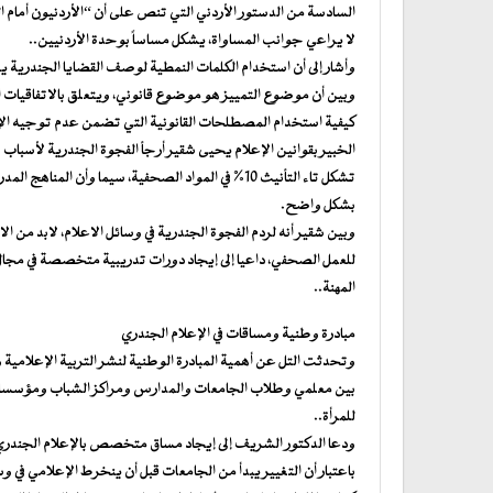
السادسة من الدستور الأردني التي تنص على أن “الأردنيون أمام الق
لا يراعي جوانب المساواة، يشكل مساساً بوحدة الأردنيين..
وأشار إلى أن استخدام الكلمات النمطية لوصف القضايا الجندرية يش
وبين أن موضوع التمييز هو موضوع قانوني، ويتعلق بالاتفاقيات الد
كيفية استخدام المصطلحات القانونية التي تضمن عدم توجيه الإساء
الخبير بقوانين الإعلام يحيى شقير أرجأ الفجوة الجندرية لأسباب ت
تشكل تاء التأنيث 10% في المواد الصحفية، سيما وأن ا
بشكل واضح.
وبين شقير أنه لردم الفجوة الجندرية في وسائل الاعلام، لابد من الال
للعمل الصحفي، داعيا إلى إيجاد دورات تدريبية متخصصة في مجال ال
المهنة..
مبادرة وطنية ومساقات في الإعلام الجندري
وتحدثت التل عن أهمية المبادرة الوطنية لنشر التربية الإعلامية و
بين معلمي وطلاب الجامعات والمدارس ومراكز الشباب ومؤسسات ا
للمرأة..
ودعا الدكتور الشريف إلى إيجاد مساق متخصص بالإعلام الجندري 
باعتبار أن التغيير يبدأ من الجامعات قبل أن ينخرط الإعلامي في وس