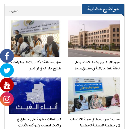
مواضيع مشابهة
المزيد..
موريتانيا تدين بشدة الاعتداء على
حزب صيانة المكتسبات الديمقراطية
ناقلة نفط إماراتية في مضيق هرمز
يفتتح مقرا له في نواذيبو
حزب الصواب يطلق حملة للانتساب
تساقطات مطرية على مناطق في
إلى منظمته النسائية تحضيرا
ولايات لعصابه ولبراكنه وتكانت