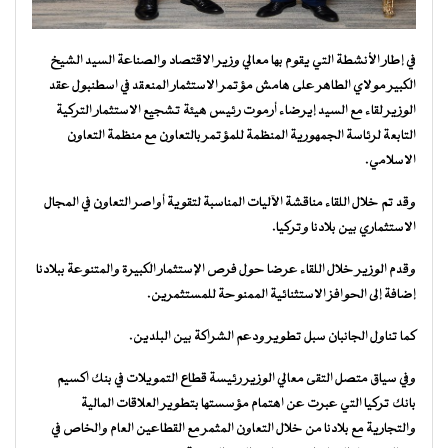
في إطار الأنشطة التي يقوم بها معالي وزير الاقتصاد والصناعة السيد الشيخ
الكبير مولاي الطاهر على هامش مؤتمر الاستثمار المنعقد في اسطنبول عقد
الوزير لقاء مع السيد إيرضاء أرموت رئيس هيئة تشجيع الاستثمار التركية
التابعة لرئاسة الجمهورية المنظمة للمؤتمر بالتعاون مع منظمة التعاون
الاسلامي.
وقد تم خلال اللقاء مناقشة الآليات المناسبة لتقوية أواصر التعاون في المجال
الاستثماري بين بلادنا وتركيا.
وقدم الوزير خلال اللقاء عرضا حول فرص الإستثمار الكبيرة والمتنوعة ببلادنا
إضافة إلى الحوافز الاستثنائية الممنوحة للمستثمرين.
كما تناول الجانبان سبل تطوير ودعم الشراكة بين البلدين.
وفي سياق متصل التقى معالي الوزير رئيسة قطاع التمويلات في بنك اكسيم
بانك تركيا التي عبرت عن اهتمام مؤسستها بتطوير العلاقات المالية
والتجارية مع بلادنا من خلال التعاون المثمر مع القطاعين العام والخاص في