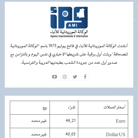
أنشئت الوكالة الموريتانية للأنباء في فاتح يوليو 1975 باسم "الوكالة الموريتانية
للصحافة" وبثت أول برقية على شريطها الإخباري في نفس اليوم و بالتزامن مع
صدور أول عدد من جريدة الشعب بطبعتيها العربية والفرنسية.
أسعار العملات
شراء
بيع
Euro
46,21
غير محدد
Dollar US
40,03
غير محدد