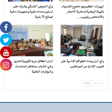
ازويرات: تنظيم يوم مفتوح للتعريف
والي الحوض الشرقي يشرف على
بالهيئة الوطنية لمحاربة الاتجار
تسليم معدات طبية وتجهيزات مائية
بالأشخاص وتهريب…
لصالح 15 بلدية
والي آدرار يحث الطواقم الإدارية على
آدرار: انطلاق دورة تكوينية لتعزيز
تقريب الإدارة من المواطنين
وعي الشباب بمخاطر المخدرات
والمؤثرات العقلية
السابق
التالي