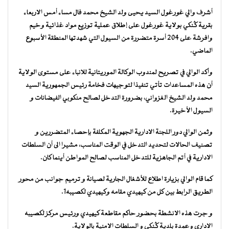
أشرف والي غورغول السيد يحيى ولد الشيخ محمد فال مساء أمس الاربعاء
بقرية گنكي بولاية غورغول على إطلاق عملية توزيع مواد غذائية وخيم
وافرشة على 204 أسرة متضررة من السيول التي شهدتها المنطقة الأسبوع
الماضي.
وأكد الوالي في تصريح لمندوب الوكالة الموريتانية للانباء على مستوى الولاية
أن هذه المساعدات تأتي تنفيذا لتوجيهات فخامة رئيس الجمهورية السيد
محمد ولد الشيخ الغزواني، بضرورة التدخل لصالح منكوبي الفيضانات و
السيول الأخيرة.
وثمن الوالي دور اللجنة الادارية الجهوية المكلفة بإحصاء المتضررين و
تصنيف الحالات لتحديد التدخل في الوقت المناسب، مشيرا الى أن السلطات
الادارية في أتم الجاهزية للتدخل المناسب لصالح المواطن أينما كان.
كما قام الوالي بزيارة اطلاع للأشغال الجارية لصيانة و ترميم جوانب من محور
الطريق الرابط بين كل من كيهيدي مقامه وكيهيدي لكصيبه1.
و جرت هذه الانشطة بحضور حاكم مقاطعة كيهيدي ورئيس مركز لكصيبه
الاداري وعمدة بلدية گنكي و السلطات الامنية بالولاية.