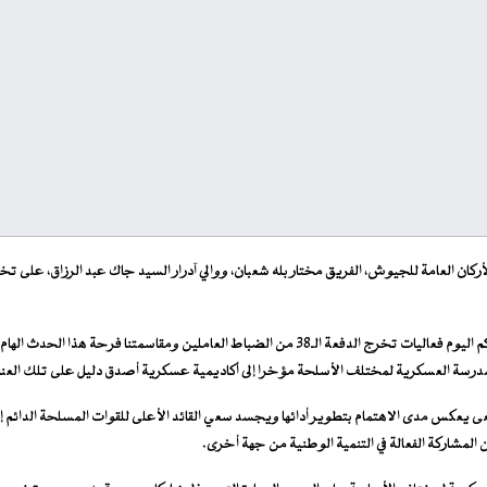
أركان العامة للجيوش، الفريق مختار بله شعبان، ووالي آدرار السيد جاك عبد الرزاق، على تخ
وقال قائد الأركان العامة للجيوش، في كلمة بالمناسبة: “يشرفني ويسعدني حضوركم اليوم فعاليات تخرج ا
المدرسة العسكرية لمختلف الأسلحة مؤخرا إلى أكاديمية عسكرية أصدق دليل على تلك العنا
يعكس مدى الاهتمام بتطوير أدائها ويجسد سعي القائد الأعلى للقوات المسلحة الدائم إلى
 المشاركة الفعالة في التنمية الوطنية من جهة أخرى.