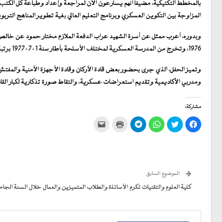
بالمخطط التكتيكية، مضيفا أنهم يسارعون الآن لمراجعة وإعداد وطباعة كل الكتب ا
المزاوجة بين التكوين العسكري وبرنامج التعليم العالي بغية تطوير المناهج التربوي
1976، وتخرج من المدرسة العسكرية لمختلف الأسلحة بأطار سنة 1-7-1977 برتبة ملازم، وتوفي يوم 2-2-1978 مدافعا عن الوطنبكل بسالة وشجاعة وشرف تغمده الله بواسع رحمته.
وتميز الحفل، الذي جرى بحضور بعض قادة الأركان وقادة الأجهزة الأمنية والمفتش
ومدربي الأكاديمية وتقديم استعراضات عسكرية، والتقاط صورة تذكارية لكبار الق
مشاركة:
انقر
اضغط
انقر
انقر
اضغط
النقر
للمشاركة
للمشاركة
للمشاركة
للمشاركة
للطباعة
لإرسال
على
على
على
على
(فتح
رابط
فيسبوك
تويتر
WhatsApp
في
Telegram
عبر
(فتح
(فتح
(فتح
(فتح
نافذة
البريد
في
في
في
في
جديدة)
الإلكتروني
نافذة
نافذة
نافذة
نافذة
إلى
جديدة)
جديدة)
جديدة)
جديدة)
صديق
(فتح
الموضوع السابق
في
نافذة
كلية العلوم والتقنيات تكرم الأساتذة والطلاب المتميزين والعمال خلال السنة الجا
جديدة)