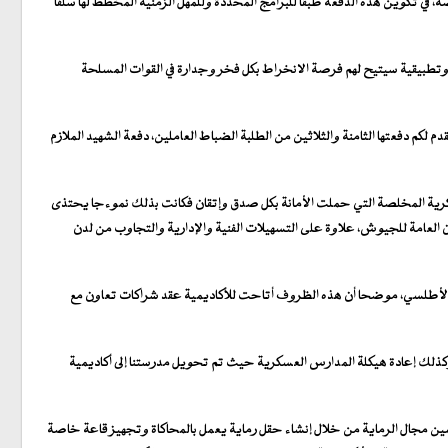
ي تكوين هذه الدفعة طبقا للبرامج المحددة وللمهل الزمنية المخطط لها سلفا
تطبيقية سيتيح لهم فرصة الانخراط بكل فخر وجدارة في القوات المسلحة
 لكم دفعتها الثامنة والثلاثين من الطلبة الضباط العاملين، دفعة الشهيد الملازم
كرية المخلصة التي حملت الأمانة بكل صدق وإتقان فكانت بذلك نموءجا يحتذى
ن العامة للجيوش، علاوة على التسهيلات الفنية والإدارية والتجاوب من لدن
ال الأطلسي، موضحا أن هذه الظروف أتاحت للأكاديمية عقد شراكات تعاون مع
كذلك إعادة هيكلة المدارس العسكرية حيث تم تحويل مدرستنا إلى أكاديمية
سين مجال الرماية من خلال إنشاء حقل رماية يعمل بالمحاكاة وتجهيز قاعة خاصة