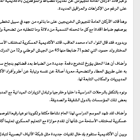
وعبر قائد الأركان العامة للجيوش عن تقديره للضباط والمؤطرين بالأكاديمية ال
على الرغم من الإكراهات والعراقيل العديدة.
وهنأ قائد الأركان العامة للجيوش الخريجين على ما بذلوه من جهد في سبيل تخط
بوصفهم ضباط (قادة) مع كل ما تحمله التسمية من دلالة وما تتطلبه من تضحية 
وبدوره، فقد قال اللواء الداه محمد العاقب، قائد الأكاديمية العسكرية لمختلف الأسل
المختار ولد حمود، التي تضم 71 ضابطا منها 45 من الجيش الوطني و12 من الدرك الوطني 11 من الحرس الوطني و3 من جمهورية مالي الشقيقة”.
وأضاف أن هذا الحفل يؤرخ لتخرج دفعة جديدة من الضباط بعد قضائهم بنجاح سنوا
به على طريق العطاء والتضحية، معربا، أصالة عن نفسه ونيابة عن أطر وأفراد الأك
المديريات والمكاتب التابعة لها.
ونوه بالتكفل بالرحلات الدراسية داخليا وخارجيا وتبادل الزيارات الميدانية مع
بعض تلك المؤسسات بالدول الشقيقة والصديقة.
وأضاف لقد شهد الموسم الدراسي لهذا العام نشاطا مكثفا وتكوينا نوعيا رفيعا ل
عسكرية لمختلف الأسلحة من شأنها أن تقدم موازاة مع التعليم العسكري تعليما أكادي
وبين أن الأكاديمية ستقوم بإدخال تقنيات جديدة مثل شبكة الألياف البصرية لتبا