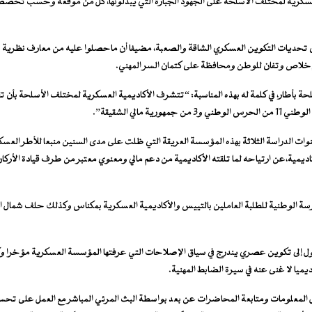
عسكرية لمختلف الأسلحة على الجهود الجبارة التي يبذلونها، كل من موقعه وحسب تخصصه، ف
ى تحديات التكوين العسكري الشاقة والصعبة، مضيفا أن ماحصلوا عليه من معارف نظرية و
وإخلاص وتفان للوطن ومحافظة على كتمان السر المهني.
حة بأطار، في كلمة له بهذه المناسبة: “تتشرف الأكاديمية العسكرية لمختلف الأسلحة بأن تقدم
ت الدراسة الثلاثة بهذه المؤسسة العريقة التي ظلت على مدى السنين منبعا للأطر العس
اديمية،عن ارتياحه لما تلقته الأكاديمية من دعم مالي ومعنوي معتبر من طرف قيادة الأركا
 المدرسة الوطنية للطلبة العاملين بالتييس والأكاديمية العسكرية بمكناس وكذلك حلف شم
لوصول إلى تكوين عصري يندرج في سياق الإصلاحات التي عرفتها المؤسسة العسكرية مؤخرا و
ميا لا غنى عنه في سيرة الضابط المهنية.
دل المعلومات ومتابعة المحاضرات عن بعد بواسطة البث المرئي المباشر مع العمل على تح