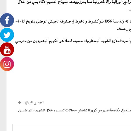
اجع الورقية والألكترونية مما يعزز ويدعم نموذج التعليم الأكاديمي من خلال
.
وبدوره، أعرب ممثل عن أسرة الشهيد عراب الدفعة الملازم مختار حمود عن خالص شكره وامتنانه لقيادة الأركان العامة للجيوش على تسمية هذه الدفعة باسم الشهيد، مضيفا أنه ولد سنة 1956 بنواكشوط وانخرط في صفوف الجيش الوطني بتاريخ 15-4-
 أسرة الملازم الشهيد المختار ولد حمود، فضلا عن تكريم المتميزين من مدرسي
الموضوع الموالي
ذ صندوق مكافحة فيروس كورونا تناقش مجالات تسييره خلال الشهرين الماضيين