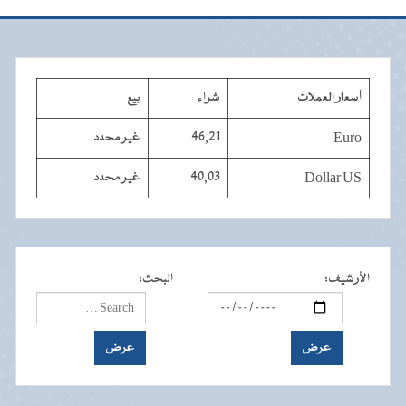
أسعار العملات
شراء
بيع
Euro
46,21
غير محدد
Dollar US
40,03
غير محدد
الأرشيف
:
البحث
: