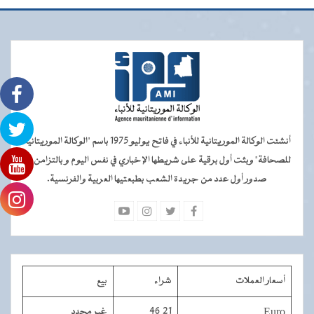
أنشئت الوكالة الموريتانية للأنباء في فاتح يوليو 1975 باسم "الوكالة الموريتانية
للصحافة" وبثت أول برقية على شريطها الإخباري في نفس اليوم و بالتزامن مع
صدور أول عدد من جريدة الشعب بطبعتيها العربية والفرنسية.
أسعار العملات
شراء
بيع
Euro
46,21
غير محدد