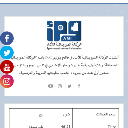
أنشئت الوكالة الموريتانية للأنباء في فاتح يوليو 1975 باسم "الوكالة الموريتانية
للصحافة" وبثت أول برقية على شريطها الإخباري في نفس اليوم و بالتزامن مع
صدور أول عدد من جريدة الشعب بطبعتيها العربية والفرنسية.
أسعار العملات
شراء
بيع
Euro
46,21
غير محدد