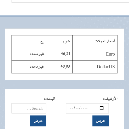
أسعار العملات
شراء
بيع
Euro
46,21
غير محدد
Dollar US
40,03
غير محدد
الأرشيف
:
البحث
: