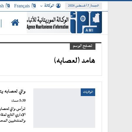
الوكالة
Français
sh
الجمعة, 7 أغسطس 2026
|
تصفح الوسم
هامد (لعصابه)
والي لعصابه يت
الولايات
5:39 مساءً
ترأس والي لعصابه
الإداري التابع لم
والمنتخبين المح