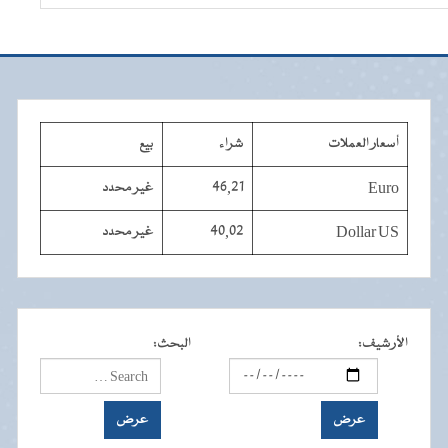
أسعار العملات
شراء
بيع
Euro
46,21
غير محدد
Dollar US
40,02
غير محدد
الأرشيف
:
البحث
: