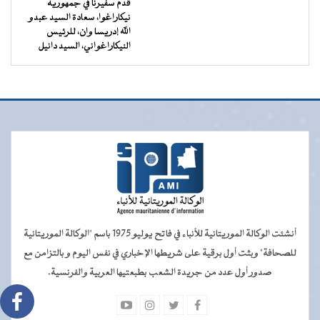
قدم سفيرنا في جمهورية
نيكاراغوا، سعادة السيد عبدو
الله إدريسا وان، للرئيس
النيكاراغواني، السيد دانيل
أنشئت الوكالة الموريتانية للأنباء في فاتح يوليو 1975 باسم "الوكالة الموريتانية
للصحافة" وبثت أول برقية على شريطها الإخباري في نفس اليوم و بالتزامن مع
صدور أول عدد من جريدة الشعب بطبعتيها العربية والفرنسية.