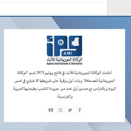
أنشئت الوكالة الموريتانية للأنباء في فاتح يوليو 1975 باسم "الوكالة
الموريتانية للصحافة" وبثت أول برقية على شريطها الإخباري في نفس
اليوم و بالتزامن مع صدور أول عدد من جريدة الشعب بطبعتيها العربية
والفرنسية.