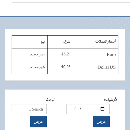
أسعار العملات
شراء
بيع
Euro
46,21
غير محدد
Dollar US
40,03
غير محدد
الأرشيف
:
البحث
: