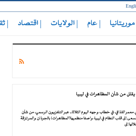
Engl
 موريتانيا
| عام
| الولايات
| اقتصاد
| ثق
يقلل من شأن المظاهرات في ليبيا
 معمر القذافي، في خطاب وجهه اليوم الثلاثاء عبر التلفزيون الرسمي، من شأن
عى إلى قلب النظام في ليبيا، واصفا منظميها(المظاهرات) بالجرذان والمرتزقة
ها إلى