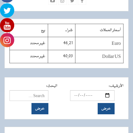
أسعار العملات
شراء
بيع
Euro
46,21
غير محدد
Dollar US
40,03
غير محدد
الأرشيف
:
البحث
: