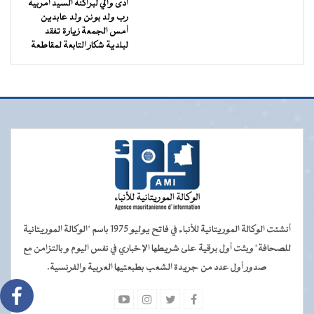
أدى والي لبراكنه السيد أمربيه
رب ولد بونن ولد عابدين
أمس الجمعة زيارة تفقد
لبلدية شكار التابعة لمقاطعة
أنشئت الوكالة الموريتانية للأنباء في فاتح يوليو 1975 باسم "الوكالة الموريتانية
للصحافة" وبثت أول برقية على شريطها الإخباري في نفس اليوم و بالتزامن مع
صدور أول عدد من جريدة الشعب بطبعتيها العربية والفرنسية.