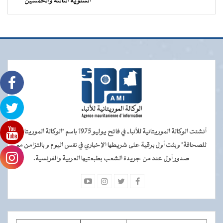
السنوية الثالثة والخمسين
أنشئت الوكالة الموريتانية للأنباء في فاتح يوليو 1975 باسم "الوكالة الموريتانية
للصحافة" وبثت أول برقية على شريطها الإخباري في نفس اليوم و بالتزامن مع
صدور أول عدد من جريدة الشعب بطبعتيها العربية والفرنسية.