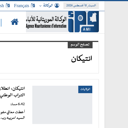
الوكالة
Français
ish
السبت, 8 أغسطس 2026
|
تصفح الوسم
انتيكان
الولايات
التراب الوطني
6:42 مساءً
أعطت معالي مفوضة
السيد امربيه رب و