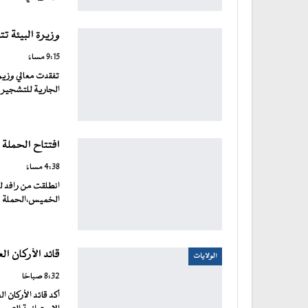
وزيرة البيئة ت
9:15 مساءً
تفقدت معالي وزيرة
الجارية للتشجير
افتتاح الحملة الزرا
4:38 مساءً
انطلقت من رافد لعو
الخميس،الحملة
قائد الأركان 
الولايات
8:32 صباحًا
أكد قائد الأركان