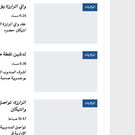
والي اترارزة يؤ
الولايات
4:26 مساءً
عقد والي اترارزة 
انتيكان حضره
تدشين نقطة صح
الولايات
6:38 مساءً
أشرف المندوب الع
بوعسرية صحبة وال
اترارزة: تواصل
الولايات
وانتيكان
10:47 صباحًا
تواصل المندوبية ا
الإدارية في