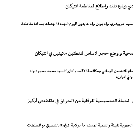
دي زيارة تفقد واطلاع لمقاطعة انتيكان
السيد امرييه رب ولد بونن ولد عابدين اليوم الجمعة اجتماعا بساكنة مقاطعة
ية و وضع حجر الاساس لنقطتين مائيتين في انتيكان
ام للتضامن الوطني ومكافحة الاقصاء "تآزر" السيد محمد محمود ولد
ي اترارزة
 الحملة التحسيسية للوقاية من الحرائق في مقاطعتي أركيز
لجهوية للبيئة والتنمية المستدامة بولاية اترارزة بالتنسيق مع السلطات