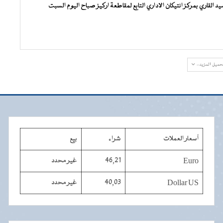
القاري بمركز انتيكان الاداري التابع لمقاطعة اركيز صباح اليوم السبت
حميل المزيد..
أسعار العملات
شراء
بيع
Euro
46,21
غير محدد
Dollar US
40,03
غير محدد