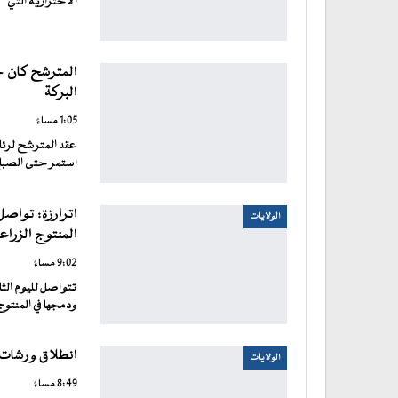
الاحترازية التي
المترشح كان حا
البركة
1:05 مساءً
استمر حتى الصبا
اترارزة: تواص
الولايات
المنتوج الزراع
9:02 مساءً
تتواصل لليوم الث
ودمجها في المنتوج
انطلاق ورشات ا
الولايات
8:49 مساءً