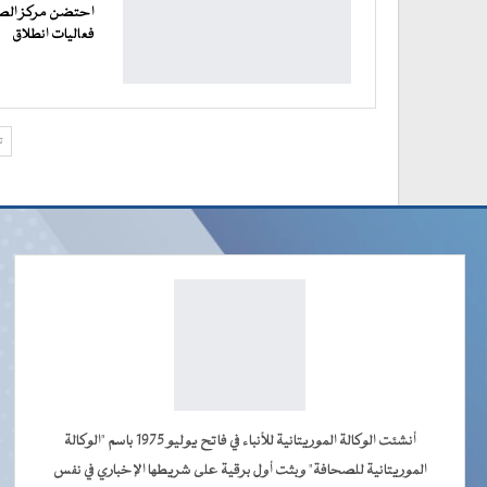
احتضن مركز الصيد 
فعاليات انطلاق
ت
أنشئت الوكالة الموريتانية للأنباء في فاتح يوليو 1975 باسم "الوكالة
الموريتانية للصحافة" وبثت أول برقية على شريطها الإخباري في نفس