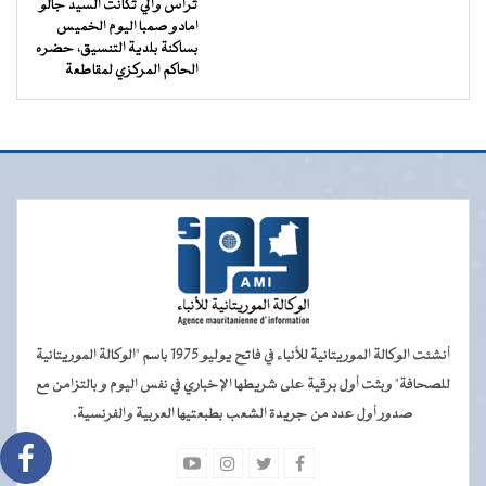
ترأس والي تكانت السيد جالو
امادو صمبا اليوم الخميس
بساكنة بلدية التنسيق، حضره
الحاكم المركزي لمقاطعة
أنشئت الوكالة الموريتانية للأنباء في فاتح يوليو 1975 باسم "الوكالة الموريتانية
للصحافة" وبثت أول برقية على شريطها الإخباري في نفس اليوم و بالتزامن مع
صدور أول عدد من جريدة الشعب بطبعتيها العربية والفرنسية.