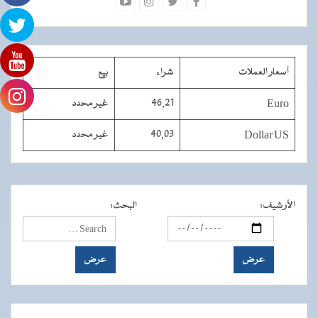
أسعار العملات
شراء
بيع
Euro
46,21
غير محدد
Dollar US
40,03
غير محدد
الأرشيف
:
البحث
: