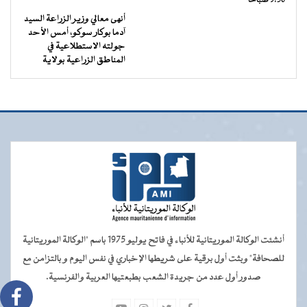
9:30 صباحًا
أنهى معالي وزير الزراعة السيد
آدما بوكار سوكو، أمس الأحد
جولته الاستطلاعية في
المناطق الزراعية بولاية
أنشئت الوكالة الموريتانية للأنباء في فاتح يوليو 1975 باسم "الوكالة الموريتانية
للصحافة" وبثت أول برقية على شريطها الإخباري في نفس اليوم و بالتزامن مع
صدور أول عدد من جريدة الشعب بطبعتيها العربية والفرنسية.