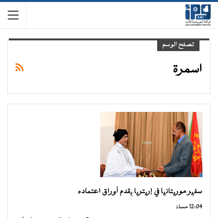
تصفح الوسم
اسمرة
سفیر موریتانیا في إریتریا یقدم أوراق اعتماده
12:04 مساءً