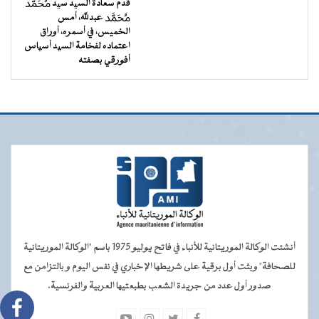
قدم سعادة السید سید ﷴ
ﷴ عبدﷲ، أمس
الخميس، في أسمره، أوراق
اعتماده لفخامة السید أسیاس
أفورقي بصفته
أنشئت الوكالة الموريتانية للأنباء في فاتح يوليو 1975 باسم "الوكالة الموريتانية
للصحافة" وبثت أول برقية على شريطها الإخباري في نفس اليوم و بالتزامن مع
صدور أول عدد من جريدة الشعب بطبعتيها العربية والفرنسية.