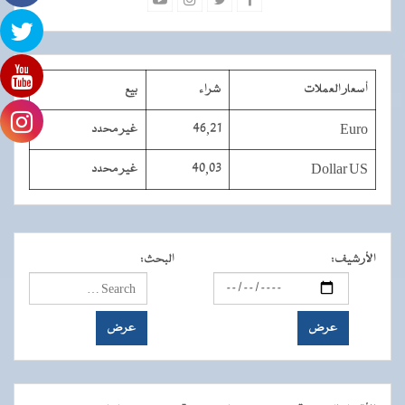
أسعار العملات
شراء
بيع
Euro
46,21
غير محدد
Dollar US
40,03
غير محدد
الأرشيف
:
البحث
: