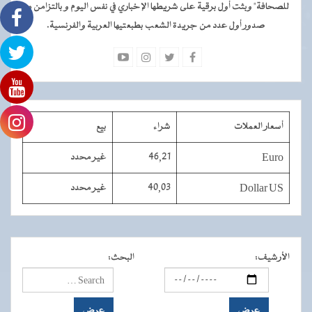
للصحافة" وبثت أول برقية على شريطها الإخباري في نفس اليوم و بالتزامن مع
صدور أول عدد من جريدة الشعب بطبعتيها العربية والفرنسية.
أسعار العملات
شراء
بيع
Euro
46,21
غير محدد
Dollar US
40,03
غير محدد
الأرشيف
:
البحث
: