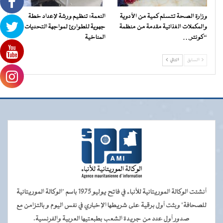
وزارة الصحة تتسلم كمية من الأدوية
النعمة: تنظيم ورشة لإعداد خطة
والمكملات الغذائية مقدمة من منظمة
جهوية للطوارئ لمواجهة التحديات
“كونتر…
المناخية
السابق
التالي
أنشئت الوكالة الموريتانية للأنباء في فاتح يوليو 1975 باسم "الوكالة الموريتانية
للصحافة" وبثت أول برقية على شريطها الإخباري في نفس اليوم و بالتزامن مع
صدور أول عدد من جريدة الشعب بطبعتيها العربية والفرنسية.