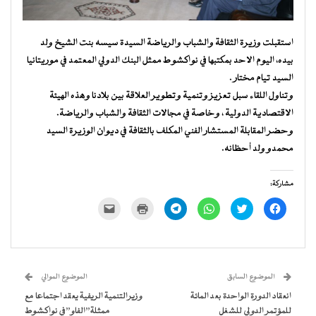
استقبلت وزيرة الثقافة والشباب والرياضة السيدة سيسه بنت الشيخ ولد
بيده، اليوم الاحد بمكتبها في نواكشوط ممثل البنك الدولي المعتمد في موريتانيا
السيد تيام مختار .
وتناول اللقاء سبل تعزيز وتنمية وتطوير العلاقة بين بلادنا وهذه الهيئة
الاقتصادية الدولية ، وخاصة في مجالات الثقافة والشباب والرياضة.
وحضر المقابلة المستشار الفني المكلف بالثقافة في ديوان الوزيرة السيد
محمدو ولد أحظانه.
مشاركة:
انقر
اضغط
انقر
انقر
اضغط
النقر
للمشاركة
للمشاركة
للمشاركة
للمشاركة
للطباعة
لإرسال
على
على
على
على
(فتح
رابط
فيسبوك
تويتر
WhatsApp
Telegram
في
عبر
(فتح
(فتح
(فتح
(فتح
نافذة
البريد
في
في
في
في
جديدة)
الإلكتروني
نافذة
نافذة
نافذة
نافذة
إلى
جديدة)
جديدة)
جديدة)
جديدة)
صديق
(فتح
الموضوع السابق
الموضوع الموالي
في
نافذة
انعقاد الدورة الواحدة بعد المائة
وزيرالتنمية الريفية يعقد اجتماعا مع
جديدة)
للمؤتمر الدولي للشغل
ممثلة”الفاو”في نواكشوط