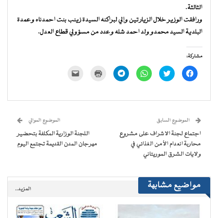
الثالثة.
ورافقت الوزير خلال الزيارتين وإلي لبراكنه السيدة زينب بنت احمدناه وعمدة
البلدية السيد محمدو ولد احمد شله وعدد من مسؤولي قطاع العدل.
مشاركة:
انقر
اضغط
انقر
انقر
اضغط
النقر
للمشاركة
للمشاركة
للمشاركة
للمشاركة
للطباعة
لإرسال
على
على
على
على
(فتح
رابط
فيسبوك
تويتر
WhatsApp
Telegram
في
عبر
(فتح
(فتح
(فتح
(فتح
نافذة
البريد
في
في
في
في
جديدة)
الإلكتروني
نافذة
نافذة
نافذة
نافذة
إلى
جديدة)
جديدة)
جديدة)
جديدة)
صديق
(فتح
الموضوع السابق
الموضوع الموالي
في
نافذة
اجتماع لجنة الاشراف على مشروع
اللجنة الوزارية المكلفة بتحضير
جديدة)
محاربة انعدام الأمن الغذائي في
مهرجان المدن القديمة تجتمع اليوم
ولايات الشرق الموريتاني
مواضيع مشابهة
المزيد..