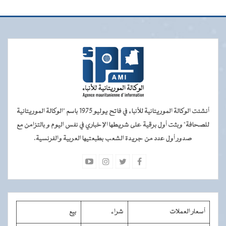
أنشئت الوكالة الموريتانية للأنباء في فاتح يوليو 1975 باسم "الوكالة الموريتانية
للصحافة" وبثت أول برقية على شريطها الإخباري في نفس اليوم و بالتزامن مع
صدور أول عدد من جريدة الشعب بطبعتيها العربية والفرنسية.
أسعار العملات
شراء
بيع