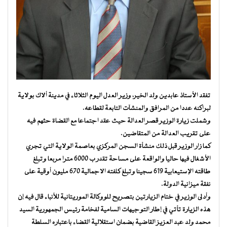
تفقد الأستاذ عابدين ولد الخير، وزير العدل اليوم الثلاثاء في مدينة ألاك بولاية
لبراكنه عددا من المرافق والمنشآت التابعة لقطاعه.
وشملت زيارة الوزير قصر العدالة حيث عقد اجتماعا مع القضاة حثهم فيه
على تقريب العدالة من المتقاضين.
كما زار الوزير قبل ذلك منشأة السجن المركزي بعاصمة الولاية التي تجري
الأشغال فيها حاليا والواقعة على مساحة تقدر ب 6000 مترا مربعا وتبلغ
طاقته الإستيعابية 619 سجينا وتبلغ كلفته الاجمالية 670 مليون أوقية على
نفقة ميزانية الدولة.
وأدلى الوزير في ختام الزيارتين بتصريح للووكالة الموريتانية للأنباء قال فيه إن
هذه الزيارة تأتي في إطار التوجيهات السامية لفخامة رئيس الجمهورية السيد
محمد ولد عبد العزيز القاضية بضمان استقلالية القضاء باعتباره السلطة