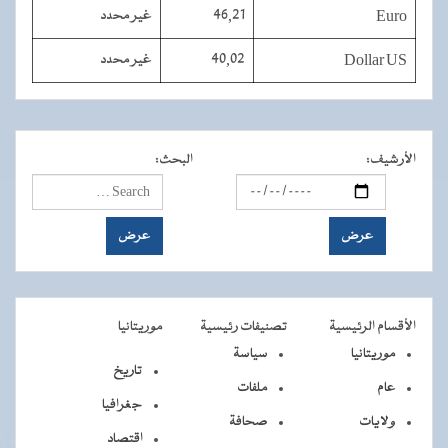
Euro
46,21
غير محدد
Dollar US
40,02
غير محدد
الأرشيف
:
البحث
:
الأقسام الرئيسية
تصنيفات رئيسية
موريتانيا
موريتانيا
سياسة
تاريخ
عام
ملفات
جغرافيا
ولايات
صحافة
اقتصاد